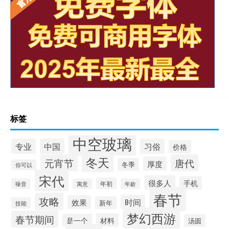
标签
中空玻璃
专业
中国
习俗
价格
冬天
元宵节
唐代
厚度
冬季
你可以
宋代
很多人
手机
年初
噪音
寓意
年龄
春节
攻略
时间
效果
新年
技能
梦幻西游
春节期间
材料
是一个
汤圆