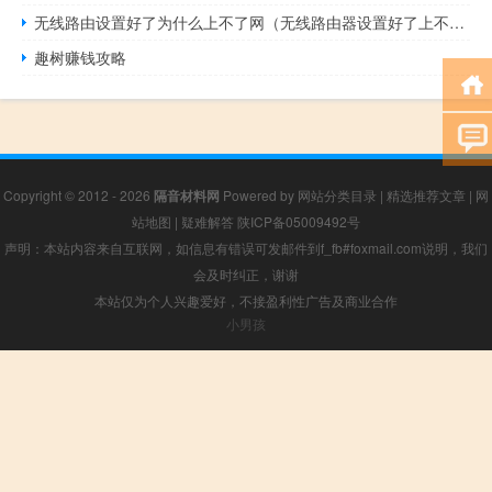
无线路由设置好了为什么上不了网（无线路由器设置好了上不了网）
趣树赚钱攻略
Copyright © 2012 - 2026
隔音材料网
Powered by
网站分类目录
|
精选推荐文章
|
网
站地图
|
疑难解答
陕ICP备05009492号
声明：本站内容来自互联网，如信息有错误可发邮件到f_fb#foxmail.com说明，我们
会及时纠正，谢谢
本站仅为个人兴趣爱好，不接盈利性广告及商业合作
小男孩