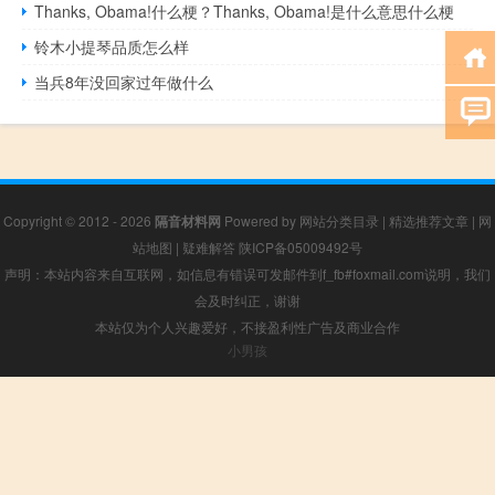
Thanks, Obama!什么梗？Thanks, Obama!是什么意思什么梗
铃木小提琴品质怎么样
当兵8年没回家过年做什么
Copyright © 2012 - 2026
隔音材料网
Powered by
网站分类目录
|
精选推荐文章
|
网
站地图
|
疑难解答
陕ICP备05009492号
声明：本站内容来自互联网，如信息有错误可发邮件到f_fb#foxmail.com说明，我们
会及时纠正，谢谢
本站仅为个人兴趣爱好，不接盈利性广告及商业合作
小男孩