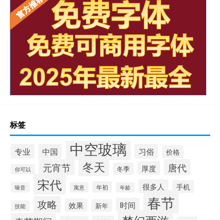
标签
中空玻璃
专业
中国
习俗
价格
冬天
元宵节
唐代
厚度
冬季
你可以
宋代
很多人
手机
年初
噪音
寓意
年龄
春节
攻略
时间
效果
新年
技能