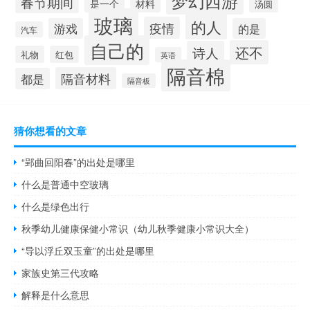
梦幻西游
春节期间
材料
是一个
汤圆
玻璃
的人
疫情
游戏
的是
汽车
自己的
还不
诗人
礼物
红包
英语
隔音棉
隔音材料
都是
隔音板
猜你想看的文章
“郢曲回阳春”的出处是哪里
什么是普通中空玻璃
什么是绿色出行
秋季幼儿健康保健小常识（幼儿秋季健康小常识大全）
“导以浮丘双玉童”的出处是哪里
家族史第三代攻略
解释是什么意思