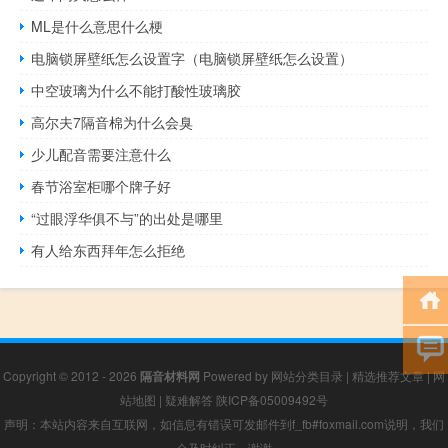
ML是什么意思什么梗
电脑锁屏壁纸怎么设置字（电脑锁屏壁纸怎么设置）
中空玻璃为什么不能打酸性玻璃胶
高尔夫7隔音棉为什么会臭
少儿配音需要注意什么
春节浴室柜哪个牌子好
“过眼浮华俱不与”的出处是哪里
有人给东西拜年怎么拒绝
Copyright © 2012 - 2026
隔音材料网
Powered by
网站分类目录
|
精选推荐文章
|
网
站地图
|
疑难解答
陕ICP备05009492号
声明：本站内容来自互联网，如信息有错误可发邮件到f_fb#foxmail.com说明，我们
会及时纠正，谢谢