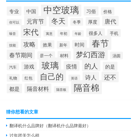
中空玻璃
专业
中国
习俗
价格
冬天
元宵节
唐代
厚度
冬季
你可以
宋代
很多人
手机
年初
噪音
寓意
年龄
春节
攻略
时间
效果
新年
技能
梦幻西游
春节期间
材料
是一个
汤圆
玻璃
的人
疫情
游戏
的是
汽车
自己的
还不
诗人
礼物
红包
英语
隔音棉
隔音材料
都是
隔音板
猜你想看的文章
翻译机什么品牌好（翻译机什么品牌最好）
过年闭关怎么样