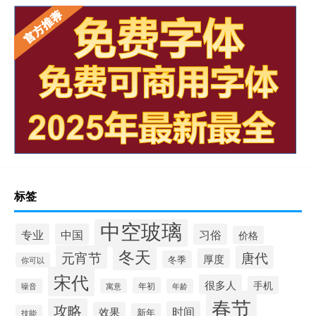
标签
中空玻璃
专业
中国
习俗
价格
冬天
元宵节
唐代
厚度
冬季
你可以
宋代
很多人
手机
年初
噪音
寓意
年龄
春节
攻略
时间
效果
新年
技能