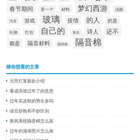
梦幻西游
春节期间
材料
是一个
汤圆
玻璃
的人
疫情
游戏
的是
汽车
自己的
还不
诗人
礼物
红包
英语
隔音棉
隔音材料
都是
隔音板
猜你想看的文章
元宵灯笼新款介绍
看成语就过年了的意思
过年买皮鞋的男生多吗
绿豆炒熟和不炒区别
新风系统隔音棉怎么装
过年的漫画照片怎么画