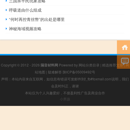
三国杀平民玩家攻略
呼吸道由什么组成
“何时再控青丝辔”的出处是哪里
神秘海域视频攻略
Copyright © 2012 - 2026
隔音材料网
Powered by
网站分类目录
|
精选推荐文章
|
网
站地图
|
疑难解答
陕ICP备05009492号
声明：本站内容来自互联网，如信息有错误可发邮件到f_fb#foxmail.com说明，我们
会及时纠正，谢谢
本站仅为个人兴趣爱好，不接盈利性广告及商业合作
小男孩