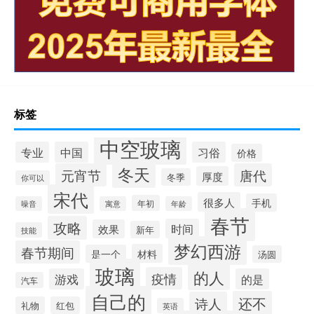
标签
中空玻璃
专业
中国
习俗
价格
冬天
元宵节
唐代
厚度
冬季
你可以
宋代
很多人
手机
年初
噪音
寓意
年龄
春节
攻略
时间
效果
新年
技能
梦幻西游
春节期间
材料
是一个
汤圆
玻璃
的人
疫情
游戏
的是
汽车
自己的
还不
诗人
礼物
红包
英语