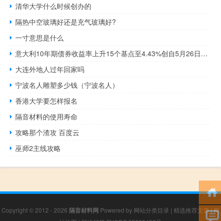
清华大学什么时候创办的
隔热中空玻璃好还是充气玻璃好?
一寸意思是什么
意大利10年期债券收益率上升15个基点至4.43%创自5月26日以来新高
大连外地人过年回家吗
宁波名人雕塑多少钱（宁波名人）
香港大学要怎样报名
隔音材料的使用寿命
攻略那个渣攻 百度云
巫师2主线攻略
Copyright © 2012 - 2026
隔音材料网
Powered by
网站分类目录
|
精选推荐文章
|
网