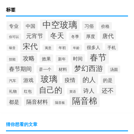
标签
中空玻璃
专业
中国
习俗
价格
冬天
元宵节
唐代
厚度
冬季
你可以
宋代
很多人
手机
年初
噪音
寓意
年龄
春节
攻略
时间
效果
新年
技能
梦幻西游
春节期间
材料
是一个
汤圆
玻璃
的人
疫情
游戏
的是
汽车
自己的
还不
诗人
礼物
红包
英语
隔音棉
隔音材料
都是
隔音板
猜你想看的文章