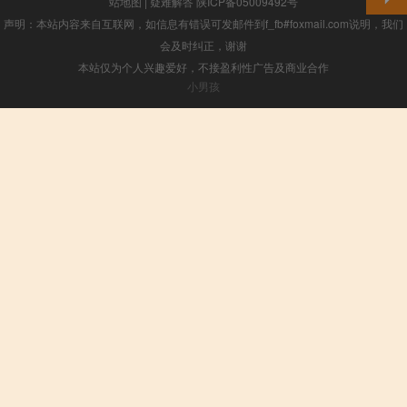
站地图
|
疑难解答
陕ICP备05009492号
声明：本站内容来自互联网，如信息有错误可发邮件到f_fb#foxmail.com说明，我们
会及时纠正，谢谢
本站仅为个人兴趣爱好，不接盈利性广告及商业合作
小男孩