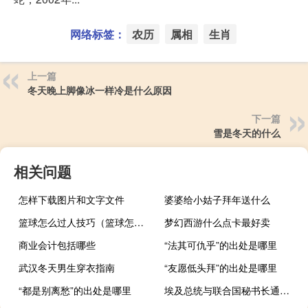
网络标签：
农历
属相
生肖
上一篇
冬天晚上脚像冰一样冷是什么原因
下一篇
雪是冬天的什么
相关问题
怎样下载图片和文字文件
婆婆给小姑子拜年送什么
篮球怎么过人技巧（篮球怎么过人）
梦幻西游什么点卡最好卖
商业会计包括哪些
“法其可仇乎”的出处是哪里
武汉冬天男生穿衣指南
“友愿低头拜”的出处是哪里
“都是别离愁”的出处是哪里
埃及总统与联合国秘书长通话讨论巴以冲突局势双方敦促局势降级和外交解决