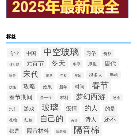
标签
中空玻璃
专业
中国
习俗
价格
冬天
元宵节
唐代
厚度
冬季
你可以
宋代
很多人
手机
年初
噪音
寓意
年龄
春节
攻略
时间
效果
新年
技能
梦幻西游
春节期间
材料
是一个
汤圆
玻璃
的人
疫情
游戏
的是
汽车
自己的
还不
诗人
礼物
红包
英语
隔音棉
隔音材料
都是
隔音板