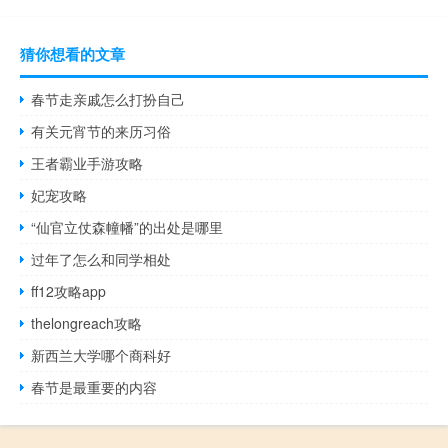
猜你想看的文章
春节走亲戚怎么打扮自己
有关元宵节的来历习俗
王者霸业手游攻略
妃宠攻略
“仙官立仗森幢幡”的出处是哪里
过年了怎么和同学相处
ff12攻略app
thelongreach攻略
新西兰大学哪个商科好
春节是最重要的内容