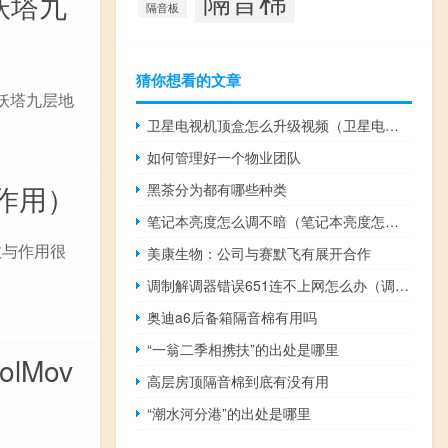
妖塔九
隔音板
猜你想看的文章
妖塔九层地
卫星电视机顶盒怎么升级视频（卫星电视机顶盒怎么升级）
如何管理好一个物业团队
作用）
黑茶分为都有哪些种类
笔记本亮度怎么调不暗（笔记本亮度怎么调不）
效与作用很
美康生物：公司与赛默飞有展开合作
调制解调器错误651连不上网怎么办（调制解调器错误651）
奥迪a6后备箱隔音棉有用吗
“一翁二季相携扶”的出处是哪里
lMov
高层房顶隔音棉到底有没有用
“潮水河分港”的出处是哪里