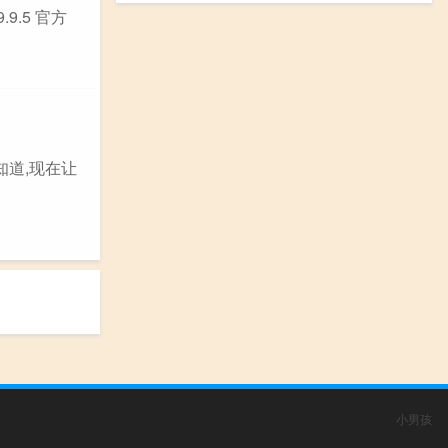
.9.5 官方
知道,现在让
小男孩