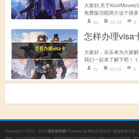
大家好,关于KoolMoves(
免费版功能简介这个很多人
ko
03-09
0
怎样办理vis
大家好，乐乐来为大家解答
我们一起来了解下吧！ 1、
zy
03-09
0
Copyright © 2012 - 2026
隔音材料网
Powered by
网站分类目录
|
精选推荐文章
|
声明：本站内容来自互联网，如信息有错误可发邮件到f_fb#foxmail.com说明