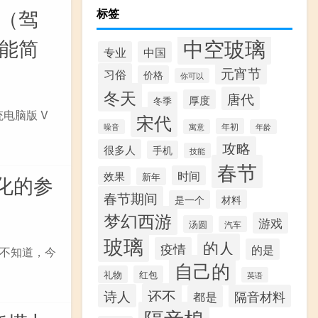
版（驾
标签
中空玻璃
功能简
专业
中国
元宵节
习俗
价格
你可以
冬天
唐代
厚度
冬季
电脑版 V
宋代
年初
噪音
寓意
年龄
攻略
很多人
手机
技能
春节
时间
效果
新年
化的参
春节期间
材料
是一个
梦幻西游
游戏
汤圆
汽车
玻璃
的人
疫情
的是
不知道，今
自己的
礼物
红包
英语
还不
诗人
隔音材料
都是
隔音棉