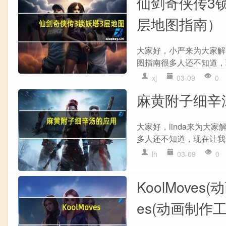
仙剑奇侠传3
层地图指南）
大家好，小严来为大家解
图指南很多人还不知道，现
xj
03-09
0
麻黄附子细辛
大家好，linda来为
多人还不知道，现在让我们
lh
03-09
0
KoolMoves
es(动画制作工