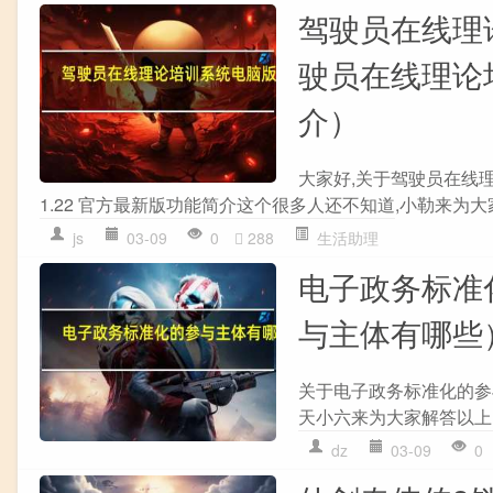
驾驶员在线理论
驶员在线理论培
介）
大家好,关于驾驶员在线理
1.22 官方最新版功能简介这个很多人还不知道,小勒来为大家
js
03-09
0
288
生活助理
电子政务标准
与主体有哪些
关于电子政务标准化的参
天小六来为大家解答以上的
dz
03-09
0