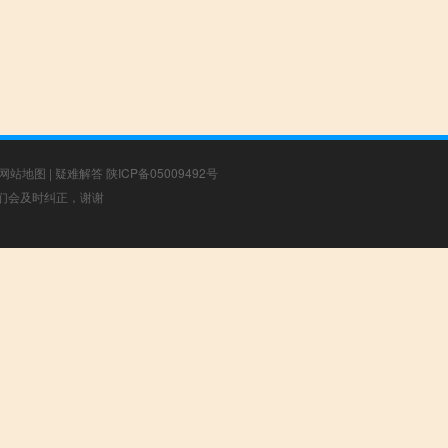
网站地图
|
疑难解答
陕ICP备05009492号
，我们会及时纠正，谢谢