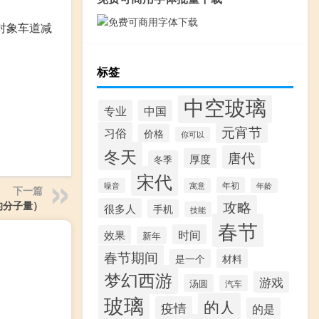
对象车道减
标签
中空玻璃
专业
中国
元宵节
习俗
价格
你可以
冬天
唐代
厚度
冬季
宋代
年初
噪音
寓意
年龄
下一篇
攻略
的分子量）
很多人
手机
技能
春节
时间
效果
新年
春节期间
材料
是一个
梦幻西游
游戏
汤圆
汽车
玻璃
的人
疫情
的是