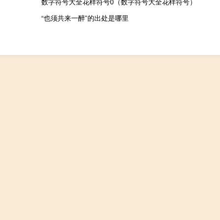
数字符号大全花样符号0（数字符号大全花样符号）
“也须共来一醉”的出处是哪里