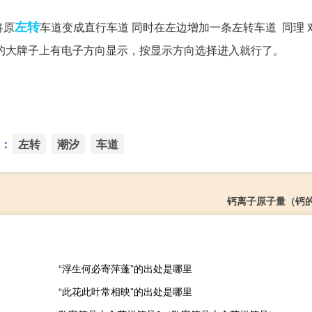
左转
将原
车道变成直行车道 同时在左边增加一条左转车道 同理 
的大牌子上有电子方向显示，按显示方向选择进入就行了。
：
左转
潮汐
车道
钙离子原子量（钙
“浮生何必寄萍蓬”的出处是哪里
“此花此叶常相映”的出处是哪里