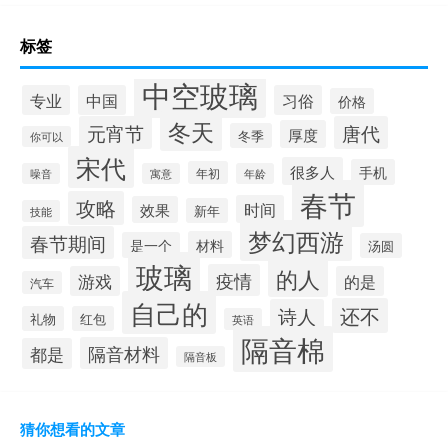
标签
中空玻璃
专业
中国
习俗
价格
冬天
元宵节
唐代
厚度
冬季
你可以
宋代
很多人
手机
年初
噪音
寓意
年龄
春节
攻略
时间
效果
新年
技能
梦幻西游
春节期间
材料
是一个
汤圆
玻璃
的人
疫情
游戏
的是
汽车
自己的
还不
诗人
礼物
红包
英语
隔音棉
隔音材料
都是
隔音板
猜你想看的文章