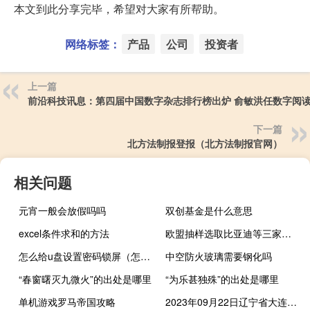
本文到此分享完毕，希望对大家有所帮助。
网络标签：
产品
公司
投资者
上一篇
前沿科技讯息：第四届中国数字杂志排行榜出炉 俞敏洪任数字阅
下一篇
北方法制报登报（北方法制报官网）
相关问题
元宵一般会放假吗吗
双创基金是什么意思
excel条件求和的方法
欧盟抽样选取比亚迪等三家中国车企开展反补贴调查
怎么给u盘设置密码锁屏（怎么给u盘设置密码）
中空防火玻璃需要钢化吗
“春窗曙灭九微火”的出处是哪里
“为乐甚独殊”的出处是哪里
单机游戏罗马帝国攻略
2023年09月22日辽宁省大连市疫情大数据-今日/今天疫情全网搜索最新实时消息动态情况通知播报