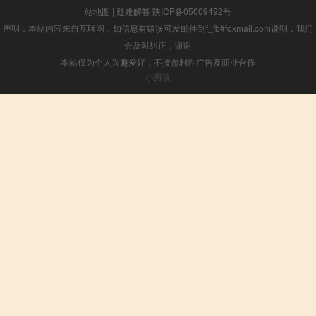
站地图
|
疑难解答
陕ICP备05009492号
声明：本站内容来自互联网，如信息有错误可发邮件到f_fb#foxmail.com说明，我们
会及时纠正，谢谢
本站仅为个人兴趣爱好，不接盈利性广告及商业合作
小男孩