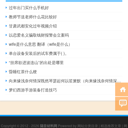
过年出门买什么手机好
教师节送老师什么花比较好
甘肃武都安化过年视频介绍
以恋爱名义骗取钱财报警会立案吗
wife是什么意思 翻译（wife是什么）
单台设备安装后的试车费属于( )。
“挂席欲进波连山”的出处是哪里
昏睡红茶什么梗
向来缘浅奈何情深既然琴瑟起何以笙箫默（向来缘浅奈何情深全诗）
梦幻西游手游装备打造技巧
Copyright © 2012 - 2026
隔音材料网
Powered by
网站分类目录
|
精选推荐文章
|
网