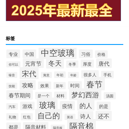
标签
中空玻璃
专业
中国
习俗
价格
冬天
元宵节
唐代
厚度
冬季
你可以
宋代
很多人
手机
年初
噪音
寓意
年龄
春节
攻略
时间
效果
新年
技能
梦幻西游
春节期间
材料
是一个
汤圆
玻璃
的人
疫情
游戏
的是
汽车
自己的
还不
诗人
礼物
红包
英语
隔音棉
隔音材料
都是
隔音板