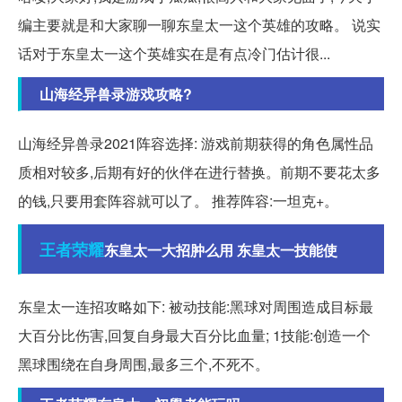
编主要就是和大家聊一聊东皇太一这个英雄的攻略。 说实
话对于东皇太一这个英雄实在是有点冷门估计很...
山海经异兽录游戏攻略?
山海经异兽录2021阵容选择: 游戏前期获得的角色属性品
质相对较多,后期有好的伙伴在进行替换。前期不要花太多
的钱,只要用套阵容就可以了。 推荐阵容:一坦克+。
王者
荣耀
东皇太一大招肿么用 东皇太一技能使
东皇太一连招攻略如下: 被动技能:黑球对周围造成目标最
大百分比伤害,回复自身最大百分比血量; 1技能:创造一个
黑球围绕在自身周围,最多三个,不死不。