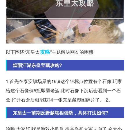
攻略
以下围绕“东皇太
”主题解决网友的困惑
烟雨江湖东皇宝藏攻略?
1,首先在泰安镇场景的16,9这个坐标点位置有个石像,玩家
给这个石像倒5瓶即墨老酒,此时石像下沉后会看到一个石
盒,打开石盒后就能获得一张东皇藏舆图碎片了。 2。
东皇太一前期反野越塔很强势，具体打法如何?
哈喽,大家好,我是游戏小瓜瓜,很高兴和大家见面了,今天小