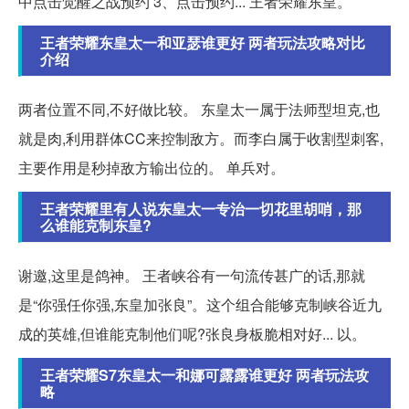
中点击觉醒之战预约 3、点击预约... 王者荣耀东皇。
王者荣耀东皇太一和亚瑟谁更好 两者玩法攻略对比
介绍
两者位置不同,不好做比较。 东皇太一属于法师型坦克,也
就是肉,利用群体CC来控制敌方。而李白属于收割型刺客,
主要作用是秒掉敌方输出位的。 单兵对。
王者荣耀里有人说东皇太一专治一切花里胡哨，那
么谁能克制东皇?
谢邀,这里是鸽神。 王者峡谷有一句流传甚广的话,那就
是“你强任你强,东皇加张良”。这个组合能够克制峡谷近九
成的英雄,但谁能克制他们呢?张良身板脆相对好... 以。
王者荣耀S7东皇太一和娜可露露谁更好 两者玩法攻
略