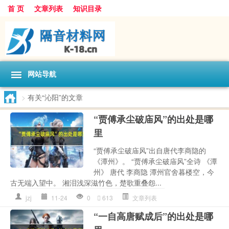
首 页
文章列表
知识目录
网站导航
>
有关“沁阳”的文章
“贾傅承尘破庙风”的出处是哪
里
“贾傅承尘破庙风”出自唐代李商隐的
《潭州》。 “贾傅承尘破庙风”全诗 《潭
州》 唐代 李商隐 潭州官舍暮楼空，今
古无端入望中。 湘泪浅深滋竹色，楚歌重叠怨...
jzj
11-24
0
613
文章列表
“一自高唐赋成后”的出处是哪