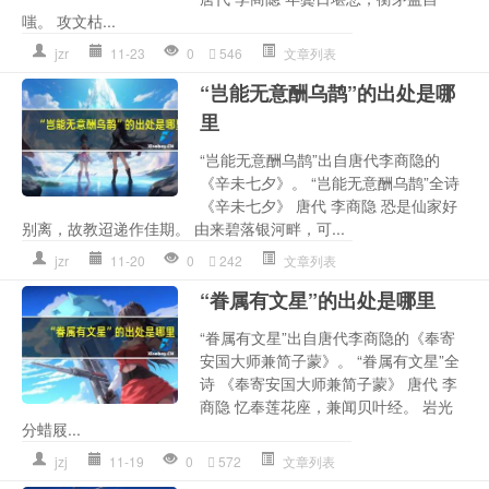
嗤。 攻文枯...
jzr
11-23
0
546
文章列表
“岂能无意酬乌鹊”的出处是哪
里
“岂能无意酬乌鹊”出自唐代李商隐的
《辛未七夕》。 “岂能无意酬乌鹊”全诗
《辛未七夕》 唐代 李商隐 恐是仙家好
别离，故教迢递作佳期。 由来碧落银河畔，可...
jzr
11-20
0
242
文章列表
“眷属有文星”的出处是哪里
“眷属有文星”出自唐代李商隐的《奉寄
安国大师兼简子蒙》。 “眷属有文星”全
诗 《奉寄安国大师兼简子蒙》 唐代 李
商隐 忆奉莲花座，兼闻贝叶经。 岩光
分蜡屐...
jzj
11-19
0
572
文章列表