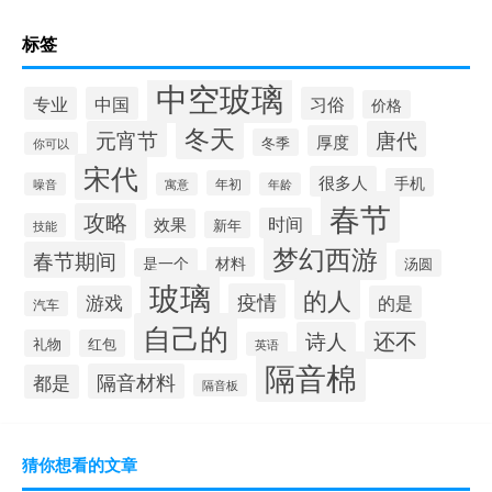
标签
中空玻璃
专业
中国
习俗
价格
冬天
元宵节
唐代
厚度
冬季
你可以
宋代
很多人
手机
年初
噪音
寓意
年龄
春节
攻略
时间
效果
新年
技能
梦幻西游
春节期间
材料
是一个
汤圆
玻璃
的人
疫情
游戏
的是
汽车
自己的
还不
诗人
礼物
红包
英语
隔音棉
隔音材料
都是
隔音板
猜你想看的文章