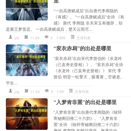
里
“一自高唐赋成后”出自唐代李商隐的
《有感》。 “一自高唐赋成后”全诗 《有
感》 唐代 李商隐 非关宋玉有微辞，却
是襄王梦觉迟。 一自高唐赋成后，楚天云雨尽...
jzy
11-24
0
806
文章列表
“衮衣赤舄”的出处是哪里
“衮衣赤舄”出自宋代李曾伯的《水龙吟
（己亥寿史督相）》。 “衮衣赤舄”全诗
《水龙吟（己亥寿史督相）》 宋代 李
曾伯 明堂一柱擎天，眼看黄＿空诸老。
平生...
jzg
11-24
0
69
文章列表
“入梦肯非罴”的出处是哪里
“入梦肯非罴”出自唐代李商隐的《咏怀
寄秘阁旧僚二十六韵》。 “入梦肯非
罴”全诗 《咏怀寄秘阁旧僚二十六韵》
唐代 李商隐 年鬓日堪悲，衡茅益自