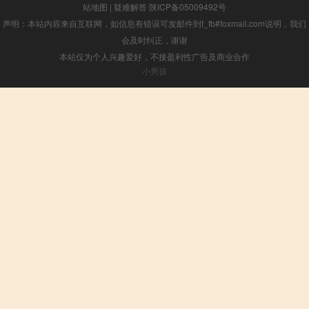
站地图
|
疑难解答
陕ICP备05009492号
声明：本站内容来自互联网，如信息有错误可发邮件到f_fb#foxmail.com说明，我们
会及时纠正，谢谢
本站仅为个人兴趣爱好，不接盈利性广告及商业合作
小男孩