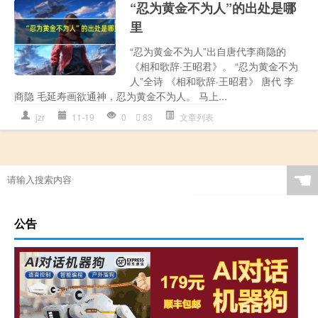
“忍为黄金不为人”的出处是哪
里
“忍为黄金不为人”出自唐代李商隐的
《相和歌辞·王昭君》。 “忍为黄金不为
人”全诗 《相和歌辞·王昭君》 唐代 李
商隐 毛延寿画欲通神，忍为黄金不为人。 马上...
jzr
11-19
0
83
文章列表
☚
公告