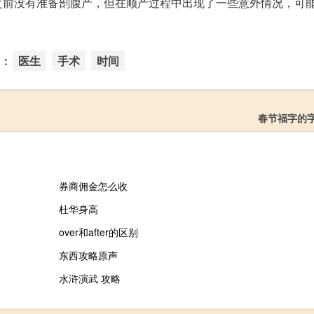
之前没有准备剖腹产，但在顺产过程中出现了一些意外情况，可
：
医生
手术
时间
春节福字的
券商佣金怎么收
杜华身高
over和after的区别
东西攻略原声
水浒演武 攻略