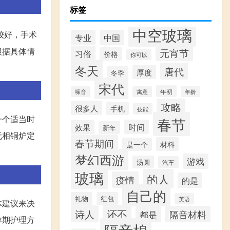
标签
中空玻璃
较好，手术
专业
中国
根据具体情
元宵节
习俗
价格
你可以
冬天
唐代
厚度
冬季
宋代
年初
噪音
寓意
年龄
攻略
很多人
手机
技能
一个适当时
春节
时间
效果
新年
无相铜炉定
春节期间
材料
是一个
梦幻西游
游戏
汤圆
汽车
玻璃
的人
疫情
的是
自己的
礼物
红包
英语
体建议来决
还不
诗人
隔音材料
都是
孕期护理方
隔音棉