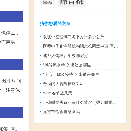
隔音板
猜你想看的文章
厂也停工，
双玻中空玻璃门每平方米多少公斤
生产用品、
医师电子化注册机构端怎么同意申请 医师电子化注册系统
成都火锅培训学校哪家好
“风号流水琴”的出处是哪里
“非心非佛又较些”的出处是哪里
。这个时间
奇怪的大冒险攻略3-4
食、注意休
92年春节放几天
小孩睡觉头冒汗是什么情况（婴儿睡觉头冒汗怎么回事）
元宵节你会挑汤圆吗
年的到来。