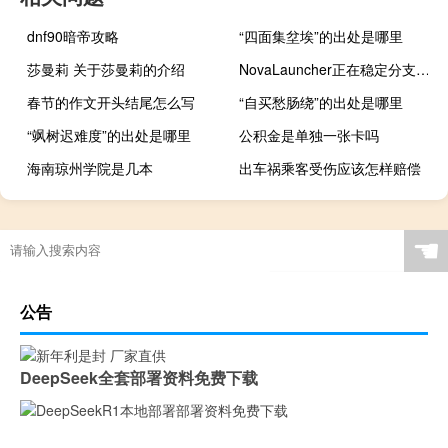
dnf90暗帝攻略
“四面集坌埃”的出处是哪里
莎曼莉 关于莎曼莉的介绍
NovaLauncher正在稳定分支中启动一个较小的更新
春节的作文开头结尾怎么写
“自买愁肠绕”的出处是哪里
“飒树迟难度”的出处是哪里
公积金是单独一张卡吗
海南琼州学院是几本
出车祸乘客受伤应该怎样赔偿
☚
公告
DeepSeek全套部署资料免费下载