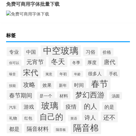
免费可商用字体批量下载
标签
中空玻璃
专业
中国
习俗
价格
冬天
元宵节
唐代
厚度
冬季
你可以
宋代
很多人
手机
年初
噪音
寓意
年龄
春节
攻略
时间
效果
新年
技能
梦幻西游
春节期间
材料
是一个
汤圆
玻璃
的人
疫情
游戏
的是
汽车
自己的
还不
诗人
礼物
红包
英语
隔音棉
隔音材料
都是
隔音板