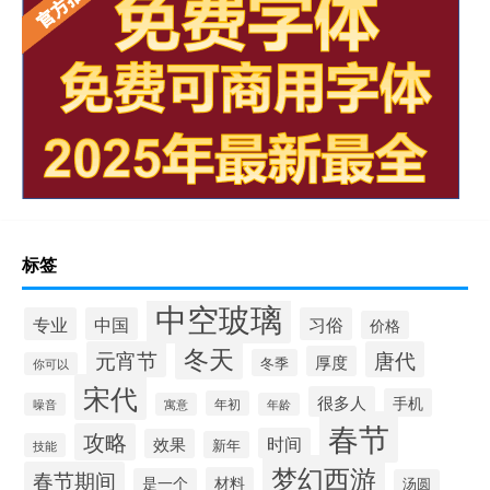
标签
中空玻璃
专业
中国
习俗
价格
冬天
元宵节
唐代
厚度
冬季
你可以
宋代
很多人
手机
年初
噪音
寓意
年龄
春节
攻略
时间
效果
新年
技能
梦幻西游
春节期间
材料
是一个
汤圆