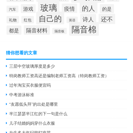
玻璃
的人
疫情
游戏
的是
汽车
自己的
还不
诗人
礼物
红包
英语
隔音棉
隔音材料
都是
隔音板
猜你想看的文章
三层中空玻璃厚度是多少
特岗教师工资高还是编制老师工资高（特岗教师工资）
过年淘宝买衣服便宜吗
中考游泳标准
“友愿低头拜”的出处是哪里
半江瑟瑟半江红的下一句是什么
儿子结婚妈妈穿什么衣服
女生多大年纪能打疫苗