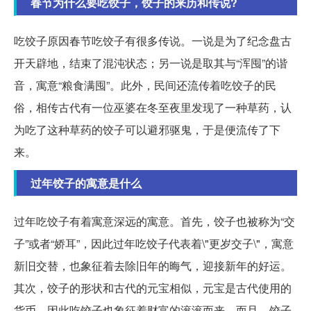
春节为什么要吃饺子，饺子的来历和传说?
吃饺子原因春节吃饺子有很多传说。一说是为了纪念盘古
开天辟地，结束了混沌状态；另一说是取其与“浑囤”的谐
音，寓意“粮食满囤”。此外，民间还流传着吃饺子的民
俗，相传古代有一位巫婆在冬至夜里发现了一种草药，认
为吃了这种草药的饺子可以避邪驱鬼，于是便流传了下
来。
过年饺子的寓意是什么
过年吃饺子有着寓意深远的寓意。首先，饺子也被称为“交
子”或者“娇耳”，因此过年吃饺子代表着\"更岁交子\"，寓意
新旧交替，也象征着去除旧年的晦气，迎接新年的好运。
其次，饺子的形状和古代的元宝相似，元宝是古代使用的
货币，因此吃饺子也象征着财富的滚滚而来。而且，饺子