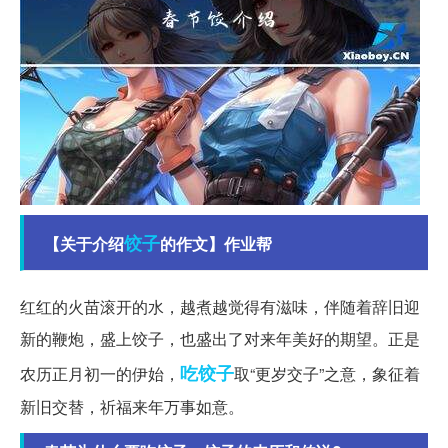
饺子
【关于介绍
的作文】作业帮
红红的火苗滚开的水，越煮越觉得有滋味，伴随着辞旧迎
新的鞭炮，盛上饺子，也盛出了对来年美好的期望。正是
吃饺子
农历正月初一的伊始，
取“更岁交子”之意，象征着
新旧交替，祈福来年万事如意。