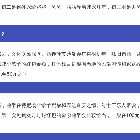
，初二是到外家给姥姥、舅舅、姑姑等亲戚家拜年，初三则是去
？
悠久，文化底蕴深厚。新春佳节通常会有祭祖祈年、除旧布新、
亲戚小孩子的红包金额，具体数目是根据当地的风俗习惯和家庭
至50元之间。
俗，通常在特定场合给予祝福和表达喜庆之情。对于广东人来说
一次见到女方时封红包的金额通常会比较恰当，一般在100元至