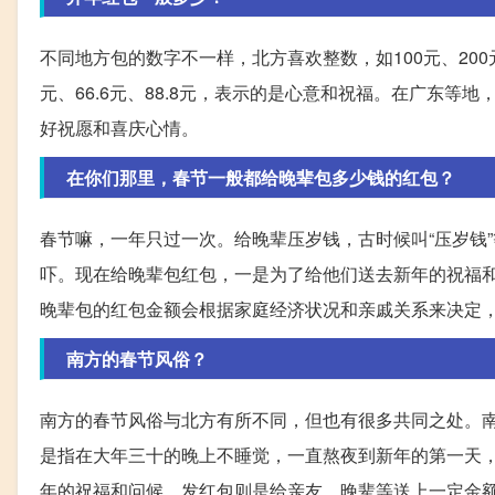
不同地方包的数字不一样，北方喜欢整数，如100元、200
元、66.6元、88.8元，表示的是心意和祝福。在广东
好祝愿和喜庆心情。
在你们那里，春节一般都给晚辈包多少钱的红包？
春节嘛，一年只过一次。给晚辈压岁钱，古时候叫“压岁钱”
吓。现在给晚辈包红包，一是为了给他们送去新年的祝福
晚辈包的红包金额会根据家庭经济状况和亲戚关系来决定，通
南方的春节风俗？
南方的春节风俗与北方有所不同，但也有很多共同之处。
是指在大年三十的晚上不睡觉，一直熬夜到新年的第一天
年的祝福和问候。发红包则是给亲友、晚辈等送上一定金