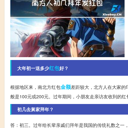
红包
大年初一送多少
好？
金额
根据地区来，南北方红包
差距较大，北方人在大家的
般是100元或200元。过年期间，小朋友走亲访友收到的
初几去舅家拜年？
答：初三。过年给长辈亲戚们拜年是我国的传统礼数之一