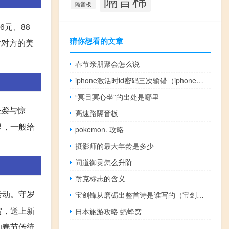
隔音板
6元、88
猜你想看的文章
对对方的美
春节亲朋聚会怎么说
iphone激活时id密码三次输错（iphone激活时间查询）
“冥目冥心坐”的出处是哪里
侵袭与惊
高速路隔音板
里，一般给
pokemon. 攻略
摄影师的最大年龄是多少
问道御灵怎么升阶
耐克标志的含义
活动。守岁
宝剑锋从磨砺出整首诗是谁写的（宝剑锋从磨砺出整首诗）
贺，送上新
日本旅游攻略 蚂蜂窝
的春节传统