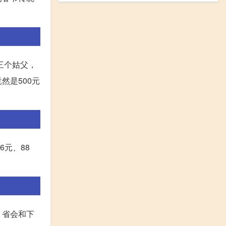
三个姑父，
然是500元
6元、88
、省会和下