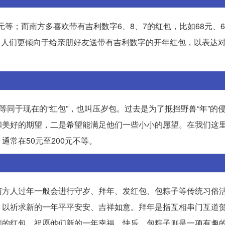
元等；而南方多喜欢带有吉利数字6、8、7的红包，比如68元、6
等地，人们更倾向于给亲朋好友送带有吉利数字的开年红包，以表达
等同于现在的“红包”，也叫压岁包。过去是为了抵挡野兽“年”的
和美好的期望，二是希望能满足他们一些小小的愿望。在我们这
常在50元至200元不等。
南方人过年一般会进行守岁、拜年、发红包、包粽子等传统习俗
，以祈求新的一年平平安安、吉祥如意。拜年是指互相串门互道
额的红包，祝愿他们新的一年幸福、快乐。包粽子则是一项有趣