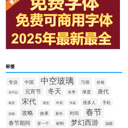
标签
中空玻璃
专业
中国
习俗
价格
冬天
元宵节
唐代
厚度
冬季
你可以
宋代
很多人
手机
年初
噪音
寓意
年龄
春节
攻略
时间
效果
新年
技能
梦幻西游
春节期间
材料
是一个
汤圆