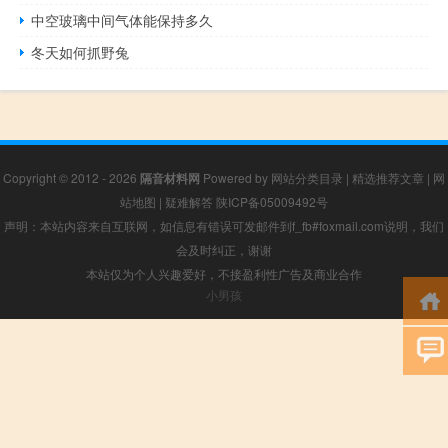
中空玻璃中间气体能保持多久
冬天如何抓野兔
Copyright © 2012 - 2026
隔音材料网
Powered by
网站分类目录
|
精选推荐文章
|
网
站地图
|
疑难解答
陕ICP备05009492号
声明：本站内容来自互联网，如信息有错误可发邮件到f_fb#foxmail.com说明，我们
会及时纠正，谢谢
本站仅为个人兴趣爱好，不接盈利性广告及商业合作
小男孩