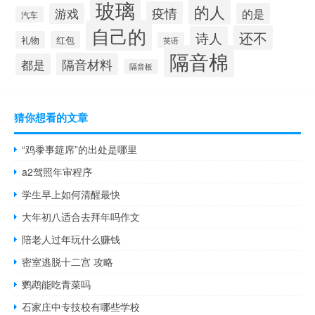
玻璃
的人
疫情
游戏
的是
汽车
自己的
还不
诗人
礼物
红包
英语
隔音棉
隔音材料
都是
隔音板
猜你想看的文章
“鸡黍事筵席”的出处是哪里
a2驾照年审程序
学生早上如何清醒最快
大年初八适合去拜年吗作文
陪老人过年玩什么赚钱
密室逃脱十二宫 攻略
鹦鹉能吃青菜吗
石家庄中专技校有哪些学校