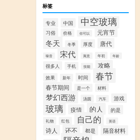
标签
中空玻璃
专业
中国
元宵节
习俗
价格
你可以
冬天
唐代
厚度
冬季
宋代
年初
噪音
寓意
年龄
攻略
很多人
手机
技能
春节
时间
效果
新年
春节期间
材料
是一个
梦幻西游
游戏
汤圆
汽车
玻璃
的人
疫情
的是
自己的
礼物
红包
英语
还不
诗人
隔音材料
都是
隔音棉