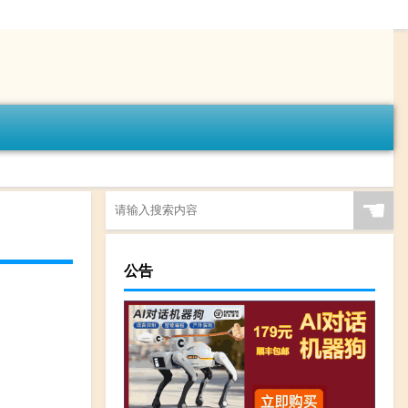
☚
公告
！