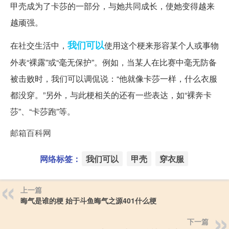
甲壳成为了卡莎的一部分，与她共同成长，使她变得越来
越顽强。
我们可以
在社交生活中，
使用这个梗来形容某个人或事物
外表“裸露”或“毫无保护”。例如，当某人在比赛中毫无防备
被击败时，我们可以调侃说：“他就像卡莎一样，什么衣服
都没穿。”另外，与此梗相关的还有一些表达，如“裸奔卡
莎”、“卡莎跑”等。
邮箱百科网
网络标签：
我们可以
甲壳
穿衣服
上一篇
晦气是谁的梗 始于斗鱼晦气之源401什么梗
下一篇