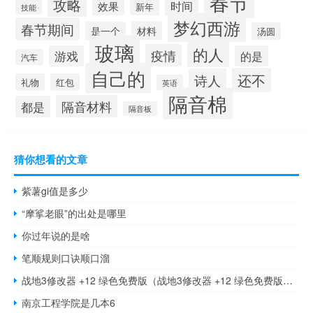
春节
攻略
时间
效果
新年
技能
梦幻西游
春节期间
材料
是一个
汤圆
玻璃
的人
疫情
游戏
的是
汽车
自己的
还不
诗人
礼物
红包
英语
隔音棉
隔音材料
都是
隔音板
猜你想看的文章
紫薯gi值是多少
“摩挲老眼”的出处是哪里
你过年说的是啥
笔顺规则口诀顺口溜
战地3修改器 +12 绿色免费版（战地3修改器 +12 绿色免费版功能简介）
南京工程学院是几本6