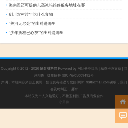
海南澄迈可提供志高冰箱维修服务地址在哪
剑川农村过年吃什么食物
“关河无尽处”的出处是哪里
“少年折桂已心灰”的出处是哪里
Copyright © 2012 - 2026
隔音材料网
Powered by
网站分类目录
|
精选推荐文章
|
网
站地图
|
疑难解答
陕ICP备05009492号
声明：本站内容来自互联网，如信息有错误可发邮件到f_fb#foxmail.com说明，我们
会及时纠正，谢谢
本站仅为个人兴趣爱好，不接盈利性广告及商业合作
小男孩