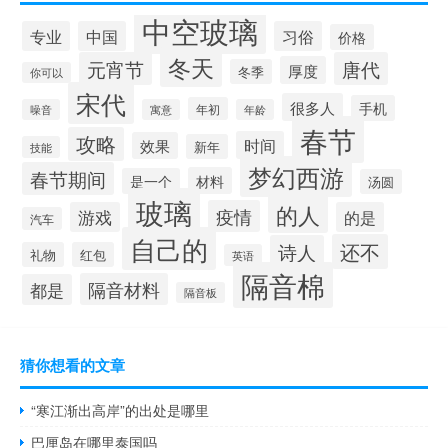
中空玻璃
专业
中国
习俗
价格
冬天
元宵节
唐代
厚度
冬季
你可以
宋代
很多人
手机
年初
噪音
寓意
年龄
春节
攻略
时间
效果
新年
技能
梦幻西游
春节期间
材料
是一个
汤圆
玻璃
的人
疫情
游戏
的是
汽车
自己的
还不
诗人
礼物
红包
英语
隔音棉
隔音材料
都是
隔音板
猜你想看的文章
“寒江渐出高岸”的出处是哪里
巴厘岛在哪里泰国吗