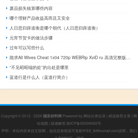
废品损失核算哪些内容
哪个理财产品收益高而且又安全
人日思归薛道衡是哪个朝代（人日思归薛道衡）
元宵节贺卡的做法步骤
过年可以写些什么
跪求All Wives Cheat 1x04 720p WEBRip XviD ru 高清完整版下载
“不见昭昭端的处”的出处是哪里
蓝道行是什么人（蓝道行简介）
Copyright © 2012 - 2026
隔音材料网
Powered by
网站分类目录
|
精选推荐文章
|
网
站地图
|
疑难解答
陕ICP备05009492号
声明：本站内容来自互联网，如信息有错误可发邮件到f_fb#foxmail.com说明，我们
会及时纠正，谢谢