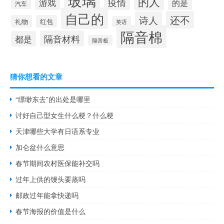
的人
疫情
游戏
的是
汽车
自己的
还不
诗人
礼物
红包
英语
隔音棉
隔音材料
都是
隔音板
猜你想看的文章
“缥缈东去”的出处是哪里
讨好自己型女生什么梗？什么梗
天津哪些大学有日语系专业
加仑盆什么意思
春节期间农村医保能补交吗
过年上供的馒头要蒸吗
邮政过年能拿快递吗
春节海报的价值是什么