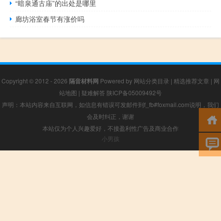
“暗泉通古庙”的出处是哪里
廊坊浴室春节有涨价吗
Copyright © 2012 - 2026
隔音材料网
Powered by
网站分类目录
|
精选推荐文章
|
网
站地图
|
疑难解答
陕ICP备05009492号
声明：本站内容来自互联网，如信息有错误可发邮件到f_fb#foxmail.com说明，我们
会及时纠正，谢谢
本站仅为个人兴趣爱好，不接盈利性广告及商业合作
小男孩