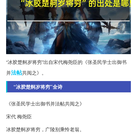
“冰胶楚舸岁将穷”出自宋代梅尧臣的《张圣民学士出御书
法帖
并
共阅之》。
“冰胶楚舸岁将穷”全诗
《张圣民学士出御书并法帖共阅之》
宋代 梅尧臣
冰胶楚舸岁将穷，广陵别乘怜老翁。