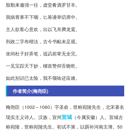
殷勤来邀强一往，虚堂肴酒罗甘丰。
我病胃寒不下咽，匕筹谩举叨席中。
主人欲客心意欢，出以飞帛腾龙鸾。
刑政二字布楷法，古今书帖未足观。
坐间杜子好弄笔，诋讥前辈无全完。
一见宝踪天下妙，稽首赞仰舌吻乾。
如此别识已太险，我不颂咏还应难。
作者简介(梅尧臣)
梅尧臣（1002～1060）字圣俞，世称宛陵先生，北宋著名
宣城
现实主义诗人。汉族，宣州
（今属安徽）人。宣城古
称宛陵，世称宛陵先生。初试不第，以荫补河南主簿。50