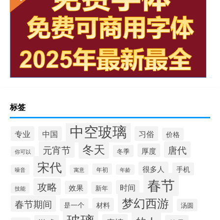
标签
中空玻璃
专业
中国
习俗
价格
冬天
元宵节
唐代
厚度
冬季
你可以
宋代
很多人
手机
年初
噪音
寓意
年龄
春节
攻略
时间
效果
新年
技能
梦幻西游
春节期间
材料
是一个
汤圆
玻璃