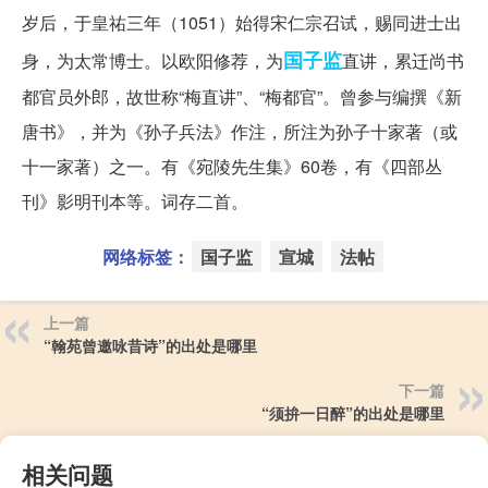
岁后，于皇祐三年（1051）始得宋仁宗召试，赐同进士出
国子监
身，为太常博士。以欧阳修荐，为
直讲，累迁尚书
都官员外郎，故世称“梅直讲”、“梅都官”。曾参与编撰《新
唐书》，并为《孙子兵法》作注，所注为孙子十家著（或
十一家著）之一。有《宛陵先生集》60卷，有《四部丛
刊》影明刊本等。词存二首。
网络标签：
国子监
宣城
法帖
上一篇
“翰苑曾邀咏昔诗”的出处是哪里
下一篇
“须拚一日醉”的出处是哪里
相关问题