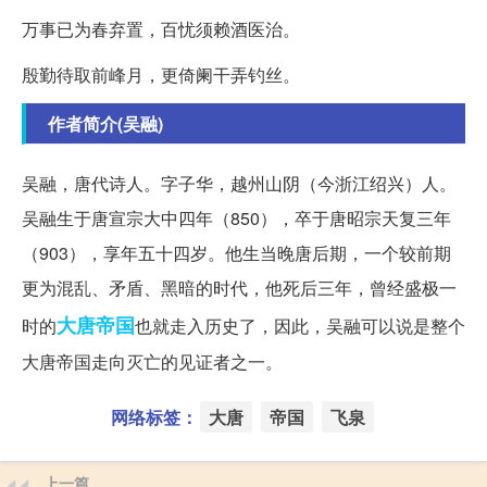
万事已为春弃置，百忧须赖酒医治。
殷勤待取前峰月，更倚阑干弄钓丝。
作者简介(吴融)
吴融，唐代诗人。字子华，越州山阴（今浙江绍兴）人。
吴融生于唐宣宗大中四年（850），卒于唐昭宗天复三年
（903），享年五十四岁。他生当晚唐后期，一个较前期
更为混乱、矛盾、黑暗的时代，他死后三年，曾经盛极一
大唐
帝国
时的
也就走入历史了，因此，吴融可以说是整个
大唐帝国走向灭亡的见证者之一。
网络标签：
大唐
帝国
飞泉
上一篇