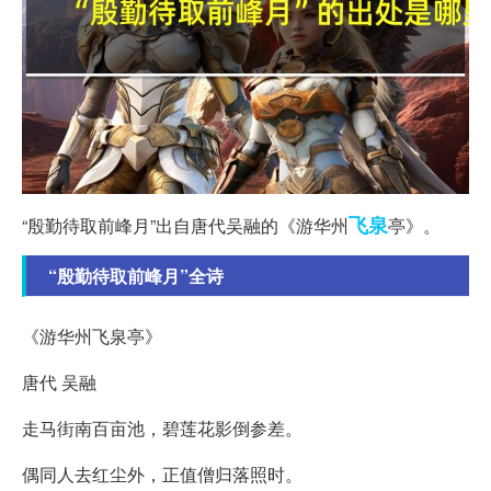
飞泉
“殷勤待取前峰月”出自唐代吴融的《游华州
亭》。
“殷勤待取前峰月”全诗
《游华州飞泉亭》
唐代 吴融
走马街南百亩池，碧莲花影倒参差。
偶同人去红尘外，正值僧归落照时。