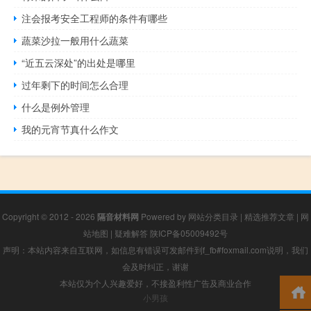
注会报考安全工程师的条件有哪些
蔬菜沙拉一般用什么蔬菜
“近五云深处”的出处是哪里
过年剩下的时间怎么合理
什么是例外管理
我的元宵节真什么作文
Copyright © 2012 - 2026
隔音材料网
Powered by
网站分类目录
|
精选推荐文章
|
网
站地图
|
疑难解答
陕ICP备05009492号
声明：本站内容来自互联网，如信息有错误可发邮件到f_fb#foxmail.com说明，我们
会及时纠正，谢谢
本站仅为个人兴趣爱好，不接盈利性广告及商业合作
小男孩