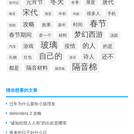
冬天
元宵节
唐代
厚度
冬季
你可以
宋代
很多人
手机
年初
噪音
寓意
年龄
春节
攻略
时间
效果
新年
技能
梦幻西游
春节期间
材料
是一个
汤圆
玻璃
的人
疫情
游戏
的是
汽车
自己的
还不
诗人
礼物
红包
英语
隔音棉
隔音材料
都是
隔音板
猜你想看的文章
过年为什么要给小孩理发
defenders 2 攻略
“诚知此恨人人有”的出处是哪里
将来的日子叫什么日