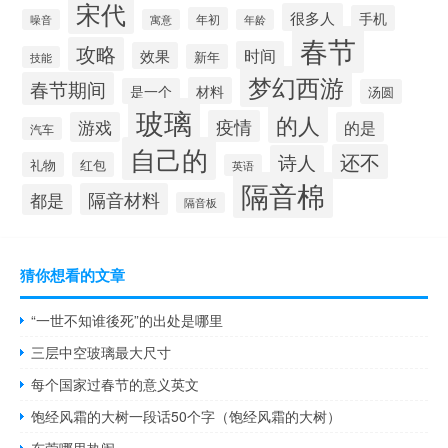
宋代
很多人
手机
年初
噪音
寓意
年龄
春节
攻略
时间
效果
新年
技能
梦幻西游
春节期间
材料
是一个
汤圆
玻璃
的人
疫情
游戏
的是
汽车
自己的
还不
诗人
礼物
红包
英语
隔音棉
隔音材料
都是
隔音板
猜你想看的文章
“一世不知谁後死”的出处是哪里
三层中空玻璃最大尺寸
每个国家过春节的意义英文
饱经风霜的大树一段话50个字（饱经风霜的大树）