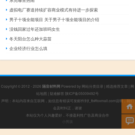
东莞哪里热闹
虚拟电厂赛道持续扩容商业模式有待进一步探索
男子十项全能项目 关于男子十项全能项目的介绍
没钱回家过年还加班吗女生
冬天阳台怎么种大蒜苗
企业经济行业怎么填
Copyright © 2012 - 2026
隔音材料网
Powered by
网站分类目录
|
精选推荐文章
|
网
站地图
|
疑难解答
陕ICP备05009492号
声明：本站内容来自互联网，如信息有错误可发邮件到f_fb#foxmail.com说明，我们
会及时纠正，谢谢
本站仅为个人兴趣爱好，不接盈利性广告及商业合作
小男孩