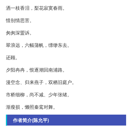
洒一枝香泪，梨花寂寞春雨。
惜别情思苦。
匆匆深盟诉。
翠浪远，六幅蒲帆，缥缈东去。
还顾。
夕阳冉冉，恨逐潮回南浦路。
漫空念、归来燕子，双栖旧庭户。
市桥细柳，尚不减、少年张绪。
渐瘦损，懒照秦鸾对舞。
作者简介(陈允平)