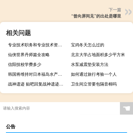
下一篇
“曾向屏间见”的出处是哪里
相关问题
专业技术职务和专业技术资格区别
宝鸡冬天怎么过的
仙侠世界丹师篇全攻略
北京大学占地面积多少平方米
信阳技校学费多少
水泵减震垫安装方法
韩国将维持对日本福岛水产品的进口禁令不变
如何通过旅行考验一个人
战神遗迹 贴吧回复战神遗迹领好礼什么梗
卫生间立管要包隔音棉吗
☚
公告