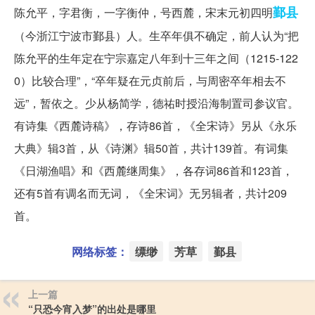
鄞县
陈允平，字君衡，一字衡仲，号西麓，宋末元初四明
（今浙江宁波市鄞县）人。生卒年俱不确定，前人认为“把
陈允平的生年定在宁宗嘉定八年到十三年之间（1215-122
0）比较合理”，“卒年疑在元贞前后，与周密卒年相去不
远”，暂依之。少从杨简学，德祐时授沿海制置司参议官。
有诗集《西麓诗稿》，存诗86首，《全宋诗》另从《永乐
大典》辑3首，从《诗渊》辑50首，共计139首。有词集
《日湖渔唱》和《西麓继周集》，各存词86首和123首，
还有5首有调名而无词，《全宋词》无另辑者，共计209
首。
网络标签：
缥缈
芳草
鄞县
上一篇
“只恐今宵入梦”的出处是哪里