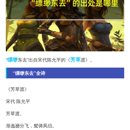
缥缈
芳草
“
东去”出自宋代陈允平的《
渡》。
“缥缈东去”全诗
《芳草渡》
宋代 陈允平
芳草渡。
渐迤逦分飞，鸳俦凤侣。