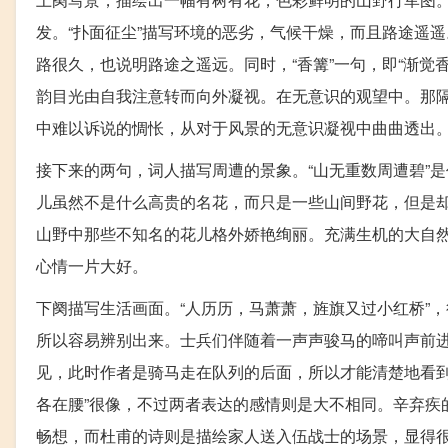
发。“扑面征尘”描写环境的恶劣，气候干燥，而且路途遥遥
路很久，也说明路途之遥远。同时，“香篝”一句，即“渐
韵目光由自我注意转而向外凝视。在无意识的观望中。那
中难以诉说的惆怅，从对于风景的无意识凝视中曲曲透出
接下来的两句，词人描写周遭的景象。“山无重数周遭碧”
儿虽然不是什么高贵的名花，而只是一些山间野花，但是却
山野中那些不知名的花儿格外娇艳绚丽。充满生机的大自
心情一片大好。
下阕描写生活画面。“人历历，马萧萧，旌旗又过小红桥”
所以容易辨别出来。士兵们伴随着一声声骏马的啼叫声前
见，此时作者是骑马走在队列的后面，所以才能清楚地看到
各在腰”很像，不过两者表达的感情则是大不相同。辛弃疾
畅想，而杜甫的诗则是描绘家人送入伍战士的场景，显得