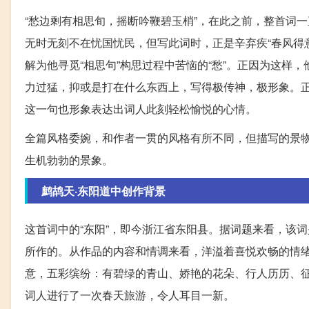
“愁边剩有相思旬，摇断吟鞭碧玉梢”，在此之前，整首词
无时无刻不在忧国忧民，但写此词时，正是辛弃疾“春风得
解为他寻觅“相思句”构思过程中苦恼的“愁”。正因为这样，
力过猛，抑或是打在什么东西上，写得极传神，极形象。正
这一句也形象表达出词人此刻轻松愉悦的心情。
全篇风格委婉，和作者一贯的风格有所不同，但描写的景
生机勃勃的景象。
鹧鸪天·东阳道中创作背景
这首词中的“东阳”，即今浙江省东阳县。据词题来看，该词
所作的。从作品的内容和情调来看，洋溢着喜悦欢畅的情
意，五彩缤纷：有碧绿的青山、娇艳的花朵、行人历历、
词人进行了一次春天旅游，令人耳目一新。