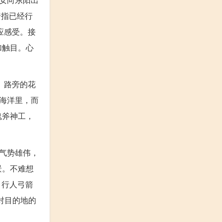
暗指已经行
应感受。接
加触目。心
。路旁的花
海洋里，而
鬼斧神工，
气势雄伟，
景。不难想
，行人弓箭
对目的地的