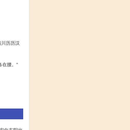
晴川历历汉
各在腰。”
安向东阳出