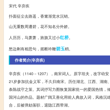
宋代 辛弃疾
扑面征尘去路遥，香篝渐觉水沉销。
山无重数周遭碧，花不知名分外娇。
红桥
人历历，马萧萧，旌旗又过小
。
碧玉
愁边剩有相思句，摇断吟鞭
梢。
作者简介(辛弃疾)
辛弃疾（1140－1207），南宋词人。原字坦夫，改字
21岁参加抗金义军，不久归南宋。历任湖北、江西、湖南
条陈战守之策。其词抒写力图恢复国家统一的爱国热情，
国河山的作品。题材广阔又善化用前人典故入词，风格沉
合，后被弹劾落职，退隐江西带湖。