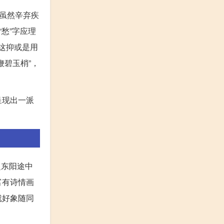
虽然辛弃疾
愁”字应理
，这抑或是用
碧玉梢”，
呈现出一派
赴东阳途中
富有诗情画
就好象随同