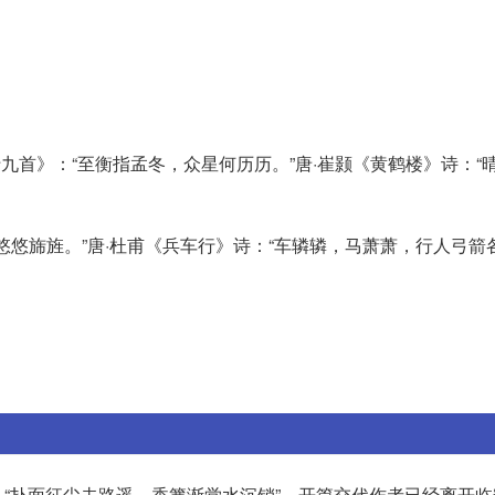
九首》：“至衡指孟冬，众星何历历。”唐·崔颢《黄鹤楼》诗：“
悠悠旆旌。”唐·杜甫《兵车行》诗：“车辚辚，马萧萧，行人弓箭
“扑面征尘去路遥，香篝渐觉水沉销”，开篇交代作者已经离开临