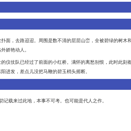
尘扑面，去路迢迢。周围是数不清的层层山峦，全被碧绿的树木
格外娇艳动人。
壮的仪仗队已经过了前面的小红桥。满怀的离愁别恨，此时此刻
东阳进发，差点儿没把马鞭的碧玉梢头摇断。
确切记载来过此地，本事不可考。也可能是代人之作。