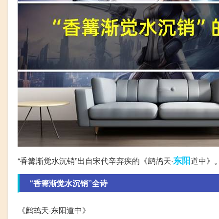
东阳
“香篝渐觉水沉销”出自宋代辛弃疾的《鹧鸪天·
道中》
“香篝渐觉水沉销”全诗
《鹧鸪天·东阳道中》