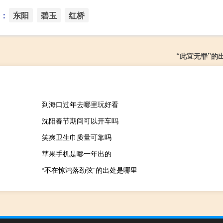
：
东阳
碧玉
红桥
“此宜无罪”的
到海口过年去哪里玩好看
沈阳春节期间可以开车吗
笑爽卫生巾质量可靠吗
苹果手机是哪一年出的
“不在惊鸿落劲弦”的出处是哪里