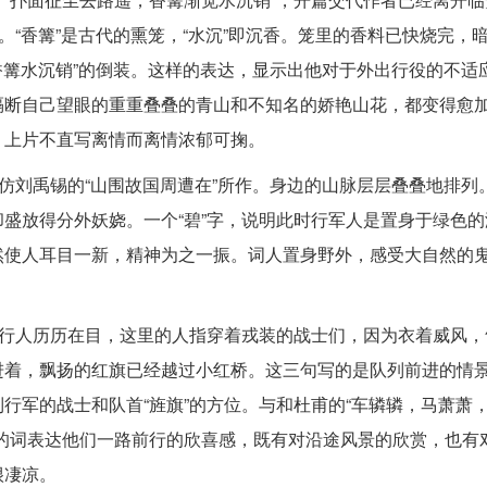
。“香篝”是古代的熏笼，“水沉”即沉香。笼里的香料已快烧完，
觉香篝水沉销”的倒装。这样的表达，显示出他对于外出行役的不适
隔断自己望眼的重重叠叠的青山和不知名的娇艳山花，都变得愈
。上片不直写离情而离情浓郁可掬。
是仿刘禹锡的“山围故国周遭在”所作。身边的山脉层层叠叠地排列
盛放得分外妖娆。一个“碧”字，说明此时行军人是置身于绿色的
然使人耳目一新，精神为之一振。词人置身野外，感受大自然的
，行人历历在目，这里的人指穿着戎装的战士们，因为衣着威风，
进着，飘扬的红旗已经越过小红桥。这三句写的是队列前进的情
行军的战士和队首“旌旗”的方位。与和杜甫的“车辚辚，马萧萧
的词表达他们一路前行的欣喜感，既有对沿途风景的欣赏，也有
很凄凉。