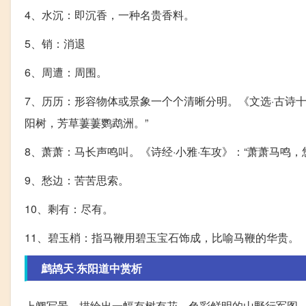
4、水沉：即沉香，一种名贵香料。
5、销：消退
6、周遭：周围。
7、历历：形容物体或景象一个个清晰分明。《文选·古诗十
阳树，芳草萋萋鹦鹉洲。”
8、萧萧：马长声鸣叫。《诗经·小雅·车攻》：“萧萧马鸣，
9、愁边：苦苦思索。
10、剩有：尽有。
11、碧玉梢：指马鞭用碧玉宝石饰成，比喻马鞭的华贵。
鹧鸪天·东阳道中赏析
上阕写景，描绘出一幅有树有花，色彩鲜明的山野行军图。