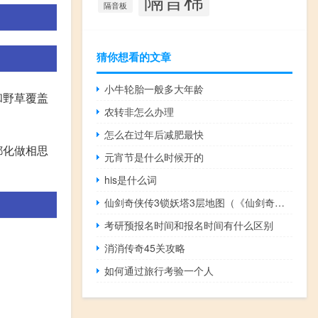
隔音板
猜你想看的文章
小牛轮胎一般多大年龄
和野草覆盖
农转非怎么办理
怎么在过年后减肥最快
都化做相思
元宵节是什么时候开的
his是什么词
仙剑奇侠传3锁妖塔3层地图（《仙剑奇侠传3》锁妖塔九层地图指南）
考研预报名时间和报名时间有什么区别
消消传奇45关攻略
如何通过旅行考验一个人