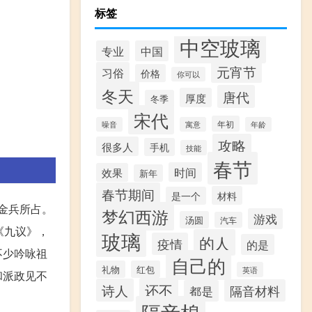
标签
中空玻璃
专业
中国
元宵节
习俗
价格
你可以
冬天
唐代
厚度
冬季
宋代
年初
噪音
寓意
年龄
攻略
很多人
手机
技能
春节
时间
效果
新年
春节期间
材料
是一个
为金兵所占。
梦幻西游
游戏
汤圆
汽车
《九议》，
玻璃
的人
疫情
的是
不少吟咏祖
自己的
礼物
红包
英语
和派政见不
还不
诗人
隔音材料
都是
隔音棉