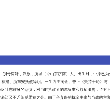
幼安，别号稼轩，汉族，历城（今山东济南）人。出生时，中原已
、福建、浙东安抚使等职。一生力主抗金。曾上《美芹十论》与
倾诉壮志难酬的悲愤，对当时执政者的屈辱求和颇多谴责；也有
雄豪迈又不乏细腻柔媚之处。由于辛弃疾的抗金主张与当政的主