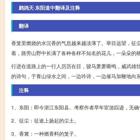
鹧鸪天·东阳道中翻译及注释
翻译
香笼里燃烧的水沉香的气息越来越淡薄了。举目远望，征
着，路旁山野中长满了各种各样不知名的花儿，一朵朵的
行进在道路上的一行人历历在目，骏马萧萧嘶鸣，威武雄
的诗句，于青山绿水之间，一边吟诗，一边催马加鞭地向
注释
1、东阳：即今浙江东阳县。考察作者早年宦游踪迹，无
2、征尘：征途上扬起的尘土。
3、香篝：一种燃香料的笼子。