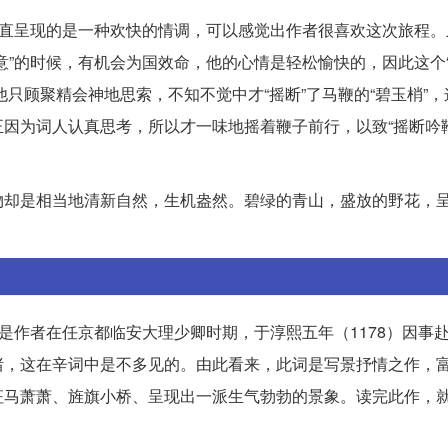
一直呈现的是一种欢快的情调，可以感觉出作者很喜欢这次旅程。
意”的时候，有机会为国效命，他的心情是轻松愉快的，因此这个“
他只顾聚精会神地思索，不知不觉中才“摇断”了马鞭的“碧玉梢”
因为词人认真思考，所以才一味地摇着鞭子前行，以致“摇断吟鞭
物却是相当地清新自然，生机盎然。碧绿的青山，盛放的野花，
是作者在任京都临安大理少卿时期，于淳熙五年（1178）因事
绪，这在辛词中是不多见的。由此看来，此词是写景抒情之作，
征马萧萧、旌旗小桥、呈现出一派生气勃勃的景象。读完此作，