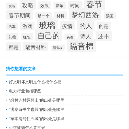
春节
攻略
时间
效果
新年
技能
梦幻西游
春节期间
材料
是一个
汤圆
玻璃
的人
疫情
游戏
的是
汽车
自己的
还不
诗人
礼物
红包
英语
隔音棉
隔音材料
都是
隔音板
猜你想看的文章
好文明坏文明是什么梗什么梗
电力行业包括哪些
“绿树连村际碧山”的出处是哪里
“满案诗书尘蠹甚”的出处是哪里
“家本清河住五城”的出处是哪里
中空玻璃怎么算平米