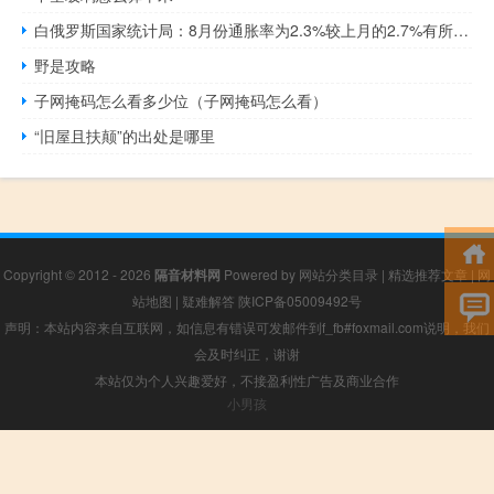
白俄罗斯国家统计局：8月份通胀率为2.3%较上月的2.7%有所下降
野是攻略
子网掩码怎么看多少位（子网掩码怎么看）
“旧屋且扶颠”的出处是哪里
Copyright © 2012 - 2026
隔音材料网
Powered by
网站分类目录
|
精选推荐文章
|
网
站地图
|
疑难解答
陕ICP备05009492号
声明：本站内容来自互联网，如信息有错误可发邮件到f_fb#foxmail.com说明，我们
会及时纠正，谢谢
本站仅为个人兴趣爱好，不接盈利性广告及商业合作
小男孩