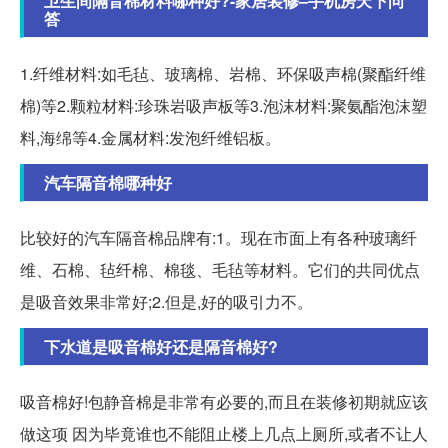
卫生间隔音棉材料哪种好?-家居装修–手机房天下问
答
1.纤维材料:如毛毡、玻璃棉、岩棉、环保吸声棉(聚酯纤维
棉)等2.颗粒材料:珍珠岩吸声板等3.泡沫材料:聚氨酯泡沫塑
料,海绵等4.金属材料:发泡纤维铝板。
汽车隔音棉哪种好
比较好的汽车隔音棉品牌有:1。现在市面上有各种玻璃纤
维、石棉、毡纤棉、棉毯、毛毡等材料。它们的共同优点
是吸音效果非常好;2.但是,好的吸引力不。
下水道是吸音棉好还是隔音棉好?
吸音棉好!包静音棉是非常有必要的,而且在装修初期就应该
做这项 因为毕竟谁也不能阻止楼上几点上厕所,或者不让人