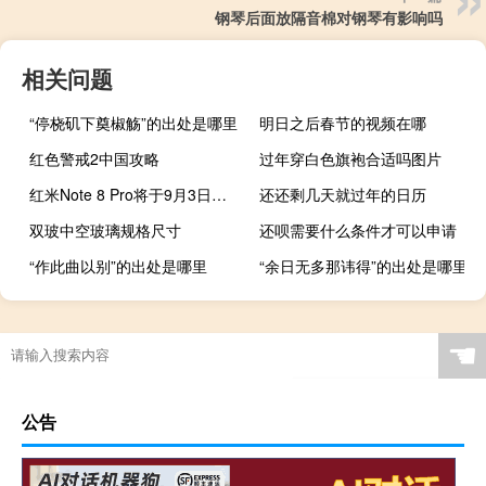
钢琴后面放隔音棉对钢琴有影响吗
相关问题
“停桡矶下奠椒觞”的出处是哪里
明日之后春节的视频在哪
红色警戒2中国攻略
过年穿白色旗袍合适吗图片
红米Note 8 Pro将于9月3日上午10点正式开启首销
还还剩几天就过年的日历
双玻中空玻璃规格尺寸
还呗需要什么条件才可以申请
“作此曲以别”的出处是哪里
“余日无多那讳得”的出处是哪里
☚
公告