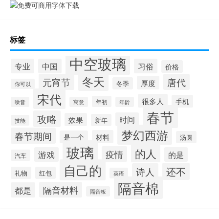
标签
中空玻璃
专业
中国
习俗
价格
冬天
元宵节
唐代
厚度
冬季
你可以
宋代
很多人
手机
年初
噪音
寓意
年龄
春节
攻略
时间
效果
新年
技能
梦幻西游
春节期间
材料
是一个
汤圆
玻璃
的人
疫情
游戏
的是
汽车
自己的
还不
诗人
礼物
红包
英语
隔音棉
隔音材料
都是
隔音板