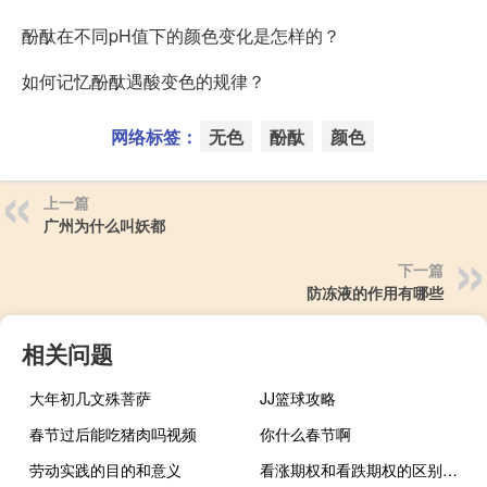
酚酞在不同pH值下的颜色变化是怎样的？
如何记忆酚酞遇酸变色的规律？
网络标签：
无色
酚酞
颜色
上一篇
广州为什么叫妖都
下一篇
防冻液的作用有哪些
相关问题
大年初几文殊菩萨
JJ篮球攻略
春节过后能吃猪肉吗视频
你什么春节啊
劳动实践的目的和意义
看涨期权和看跌期权的区别和特点（看涨期权和看跌期权的区别）