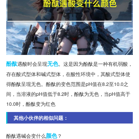
酚酞
无色
遇酸时会呈现
。这是因为酚酞是一种有机弱酸，
存在酸式型体和碱式型体，在酸性环境中，其酸式型体使
得酚酞呈现无色。酚酞的变色范围是pH值在8.2至10.0之
间，当溶液的pH值低于8.2时，酚酞为无色，当pH值高于
10.0时，酚酞变为红色
其他小伙伴的相似问题：
颜色
酚酞遇碱会变什么
？