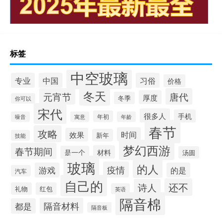
标签
中空玻璃
专业
中国
习俗
价格
冬天
元宵节
唐代
厚度
冬季
你可以
宋代
很多人
手机
年初
噪音
寓意
年龄
春节
攻略
时间
效果
新年
技能
梦幻西游
春节期间
材料
是一个
汤圆
玻璃
的人
疫情
游戏
的是
汽车
自己的
还不
诗人
礼物
红包
英语
隔音棉
隔音材料
都是
隔音板