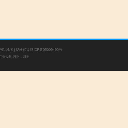
网站地图
|
疑难解答
陕ICP备05009492号
，我们会及时纠正，谢谢