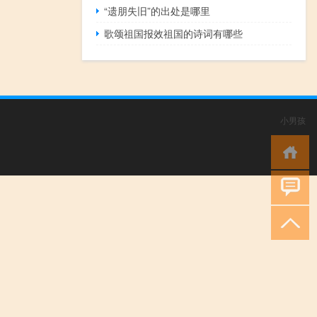
“遗朋失旧”的出处是哪里
歌颂祖国报效祖国的诗词有哪些
小男孩