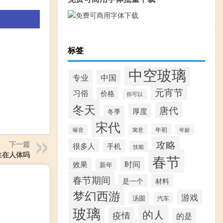
标签
中空玻璃
专业
中国
元宵节
习俗
价格
你可以
冬天
唐代
厚度
冬季
宋代
年初
噪音
寓意
年龄
攻略
下一篇
很多人
手机
技能
生在人体吗
春节
时间
效果
新年
春节期间
材料
是一个
梦幻西游
游戏
汤圆
汽车
玻璃
的人
疫情
的是