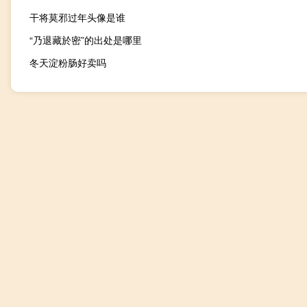
干将莫邪过年头像是谁
“乃退藏於密”的出处是哪里
冬天淀粉肠好卖吗