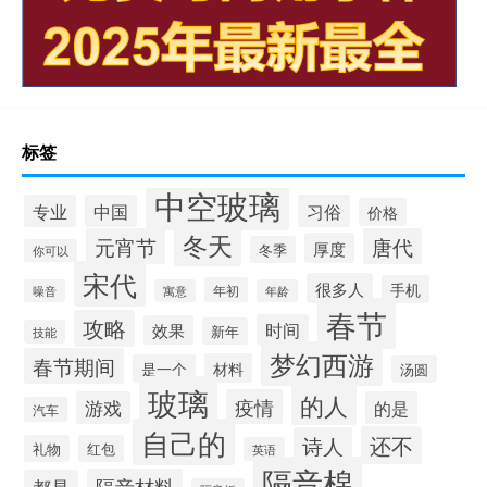
标签
中空玻璃
专业
中国
习俗
价格
冬天
元宵节
唐代
厚度
冬季
你可以
宋代
很多人
手机
年初
噪音
寓意
年龄
春节
攻略
时间
效果
新年
技能
梦幻西游
春节期间
材料
是一个
汤圆
玻璃
的人
疫情
游戏
的是
汽车
自己的
还不
诗人
礼物
红包
英语
隔音棉
隔音材料
都是