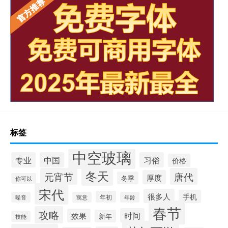
标签
中空玻璃
专业
中国
习俗
价格
冬天
元宵节
唐代
厚度
冬季
你可以
宋代
很多人
手机
年初
噪音
寓意
年龄
春节
攻略
时间
效果
新年
技能