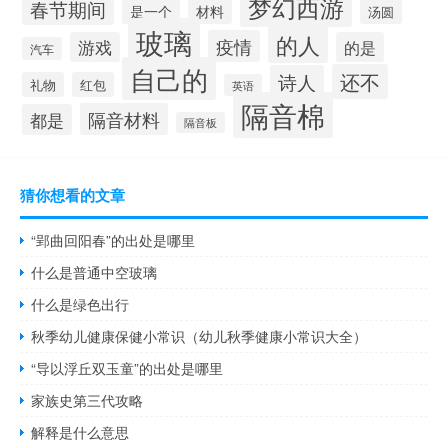
梦幻西游
春节期间
材料
是一个
汤圆
玻璃
的人
疫情
游戏
的是
汽车
自己的
还不
诗人
礼物
红包
英语
隔音棉
隔音材料
都是
隔音板
猜你想看的文章
“郢曲回阳春”的出处是哪里
什么是普通中空玻璃
什么是绿色出行
秋季幼儿健康保健小常识（幼儿秋季健康小常识大全）
“导以浮丘双玉童”的出处是哪里
家族史第三代攻略
解释是什么意思