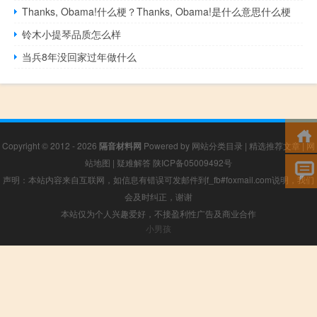
Thanks, Obama!什么梗？Thanks, Obama!是什么意思什么梗
铃木小提琴品质怎么样
当兵8年没回家过年做什么
Copyright © 2012 - 2026
隔音材料网
Powered by
网站分类目录
|
精选推荐文章
|
网
站地图
|
疑难解答
陕ICP备05009492号
声明：本站内容来自互联网，如信息有错误可发邮件到f_fb#foxmail.com说明，我们
会及时纠正，谢谢
本站仅为个人兴趣爱好，不接盈利性广告及商业合作
小男孩