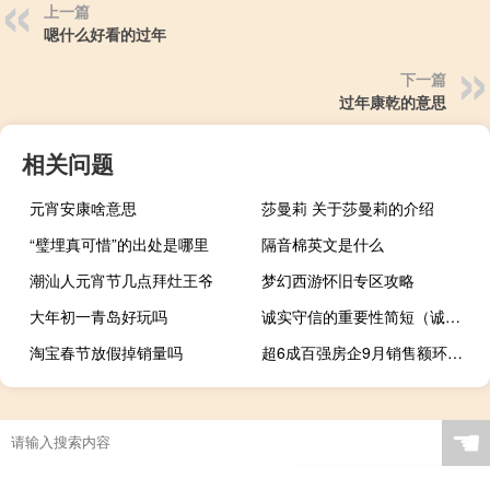
上一篇
嗯什么好看的过年
下一篇
过年康乾的意思
相关问题
元宵安康啥意思
莎曼莉 关于莎曼莉的介绍
“璧埋真可惜”的出处是哪里
隔音棉英文是什么
潮汕人元宵节几点拜灶王爷
梦幻西游怀旧专区攻略
大年初一青岛好玩吗
诚实守信的重要性简短（诚实守信的重要性）
淘宝春节放假掉销量吗
超6成百强房企9月销售额环比增长 “保万海”迎四季度决战
☚