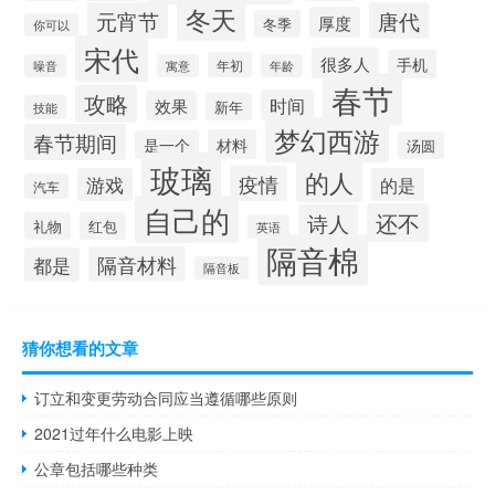
冬天
元宵节
唐代
厚度
冬季
你可以
宋代
很多人
手机
年初
噪音
寓意
年龄
春节
攻略
时间
效果
新年
技能
梦幻西游
春节期间
材料
是一个
汤圆
玻璃
的人
疫情
游戏
的是
汽车
自己的
还不
诗人
礼物
红包
英语
隔音棉
隔音材料
都是
隔音板
猜你想看的文章
订立和变更劳动合同应当遵循哪些原则
2021过年什么电影上映
公章包括哪些种类