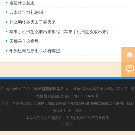
逸是什么意思
云南过年放礼炮吗
什么动物冬天去了春天来
苹果手机卡怎么取出来教程（苹果手机卡怎么取出来）
天颜是什么意思
华为过年后新出手机有哪些
Copyright © 2012 - 2026
隔音材料网
Powered by
网站分类目录
|
精选推荐文章
|
网
站地图
|
疑难解答
陕ICP备05009492号
声明：本站内容来自互联网，如信息有错误可发邮件到f_fb#foxmail.com说明，我们
会及时纠正，谢谢
本站仅为个人兴趣爱好，不接盈利性广告及商业合作
小男孩