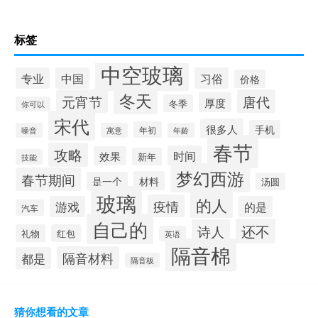
标签
中空玻璃
专业
中国
习俗
价格
冬天
元宵节
唐代
厚度
冬季
你可以
宋代
很多人
手机
年初
噪音
寓意
年龄
春节
攻略
时间
效果
新年
技能
梦幻西游
春节期间
材料
是一个
汤圆
玻璃
的人
疫情
游戏
的是
汽车
自己的
还不
诗人
礼物
红包
英语
隔音棉
隔音材料
都是
隔音板
猜你想看的文章