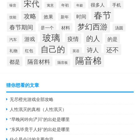
宋代
很多人
手机
年初
噪音
寓意
年龄
春节
攻略
时间
效果
新年
技能
梦幻西游
春节期间
材料
是一个
汤圆
玻璃
的人
疫情
游戏
的是
汽车
自己的
还不
诗人
礼物
红包
英语
隔音棉
隔音材料
都是
隔音板
猜你想看的文章
无尽橙光游戏全部攻略
人性泯灭的真相（人性泯灭）
“早晚闲吟向浐川”的出处是哪里
“东风毕竟于人好”的出处是哪里
什么是会计的主要内容