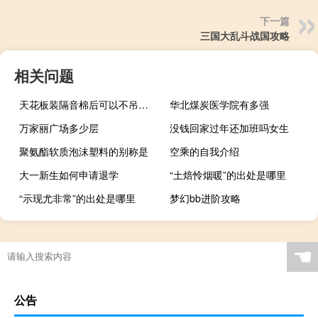
下一篇
三国大乱斗战国攻略
相关问题
天花板装隔音棉后可以不吊顶吗
华北煤炭医学院有多强
万家丽广场多少层
没钱回家过年还加班吗女生
聚氨酯软质泡沫塑料的别称是
空乘的自我介绍
大一新生如何申请退学
“土焙怜烟暖”的出处是哪里
“示现尤非常”的出处是哪里
梦幻bb进阶攻略
☚
公告