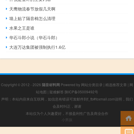
天鹰物流春节放假几天啊
墙上贴了隔音棉怎么清理
水果之王是谁
华石斗郎小说（华石斗郎）
大连万达集团被强制执行1.6亿
Copyright © 2012 - 2026
隔音材料网
Powered by
网站分类目录
|
精选推荐文章
|
网
站地图
|
疑难解答
陕ICP备05009492号
声明：本站内容来自互联网，如信息有错误可发邮件到f_fb#foxmail.com说明，我们
会及时纠正，谢谢
本站仅为个人兴趣爱好，不接盈利性广告及商业合作
小男孩