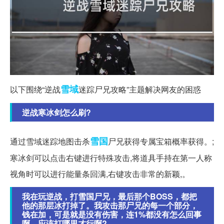
雪域
以下围绕“逆战
迷踪尸兄攻略”主题解决网友的困惑
逆战寒冰剑怎么刷?
雪国
通过雪域迷踪地图击杀
尸兄获得专属宝箱概率获得。;
寒冰剑可以点击右键进行特殊攻击,将道具手持在第一人称
视角时可以进行能量条回满,右键攻击非常的新颖,。
我在玩逆战，打雪国尸兄，最后那个BOSS，都把
他的那层冰打掉了。我攻击那尸兄的每一个部分，
钱在加，可是就是没有伤害，连1%都没有怎么回事
啊，应该打哪里才行啊?