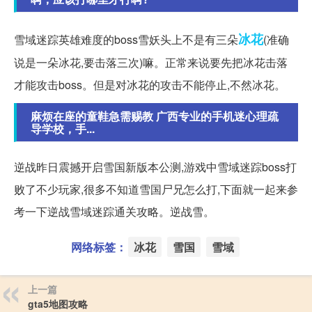
冰花
雪域迷踪英雄难度的boss雪妖头上不是有三朵
(准确
说是一朵冰花,要击落三次)嘛。正常来说要先把冰花击落
才能攻击boss。但是对冰花的攻击不能停止,不然冰花。
麻烦在座的童鞋急需赐教 广西专业的手机迷心理疏
导学校，手...
逆战昨日震撼开启雪国新版本公测,游戏中雪域迷踪boss打
败了不少玩家,很多不知道雪国尸兄怎么打,下面就一起来参
考一下逆战雪域迷踪通关攻略。逆战雪。
网络标签：
冰花
雪国
雪域
上一篇
gta5地图攻略