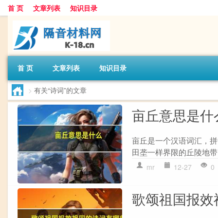
首 页
文章列表
知识目录
首 页
文章列表
知识目录
>
有关“诗词”的文章
亩丘意思是什
亩丘是一个汉语词汇，拼音
田垄一样界限的丘陵地带。 
mr
12-27
0
歌颂祖国报效