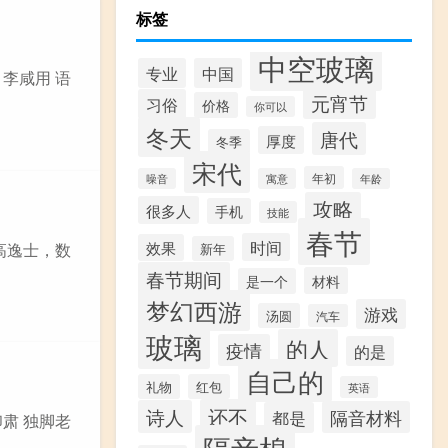
标签
中空玻璃
专业
中国
 李咸用 语
元宵节
习俗
价格
你可以
冬天
唐代
厚度
冬季
宋代
年初
噪音
寓意
年龄
攻略
很多人
手机
技能
春节
时间
效果
来高逸士，数
新年
春节期间
材料
是一个
梦幻西游
游戏
汤圆
汽车
玻璃
的人
疫情
的是
自己的
礼物
红包
英语
还不
诗人
隔音材料
都是
印肃 独脚老
隔音棉