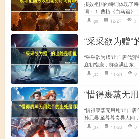
报效祖国的诗词体现了诗
词： 1. 曹植《白马篇》 ``
gs
12-27
0
“采采欲为赠”
“采采欲为赠”出自唐代贺
庭初指鹿，群盗满山东。 
jzc
11-24
0
“惜得裹蒸无
“惜得裹蒸无用处”出自唐
孙元晏 至尊尊贵异人间，
jzx
11-23
0