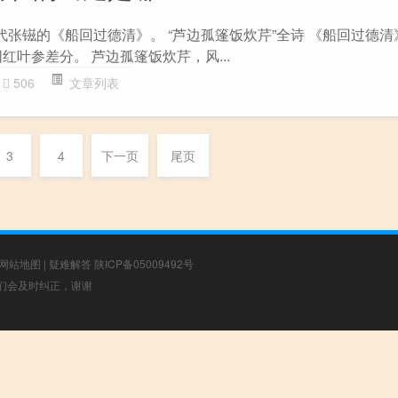
代张镃的《船回过德清》。 “芦边孤篷饭炊芹”全诗 《船回过德清》
红叶参差分。 芦边孤篷饭炊芹，风...
506
文章列表
3
4
下一页
尾页
网站地图
|
疑难解答
陕ICP备05009492号
，我们会及时纠正，谢谢