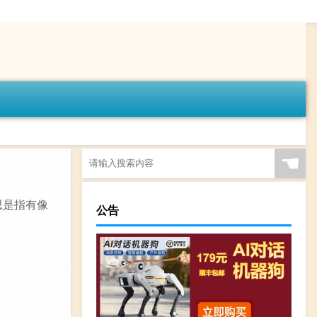
☚
思是指有像
公告