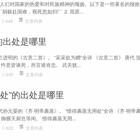
人们对国家的热爱和对民族精神的颂扬。以下是一些著名的报效
`捐躯赴国难，视死忽如归!``` 2. 屈原...
448
文章列表
的出处是哪里
兰进明的《古意二首》。 “采采欲为赠”全诗 《古意二首》 唐代 
忤意皆诛死，所言谁肯忠。 武关犹...
630
文章列表
用处”的出处是哪里
代孙元晏的《齐·明帝裹蒸》。 “惜得裹蒸无用处”全诗 《齐·明帝
御膳天厨岂等闲。 惜得裹蒸无用...
622
文章列表