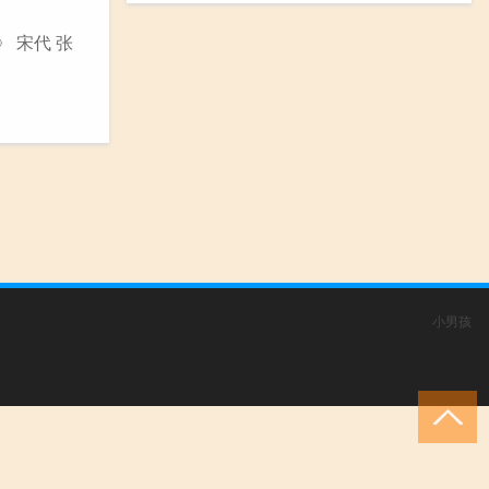
 宋代 张
小男孩