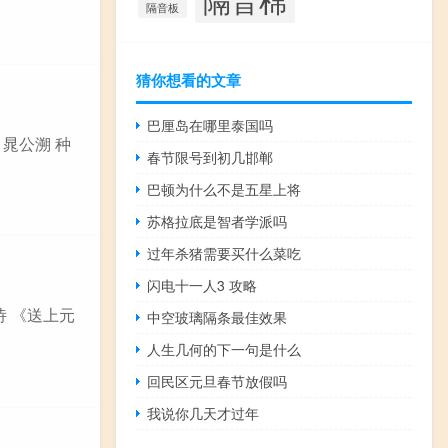
隔音板
猜你想看的文章
巴厘岛在哪里泰国吗
 晁公溯 种
春节限号到初几邯郸
巴顿为什么不是五星上将
苏格拉底是智者学派吗
过年杀猪需要买什么菜吃
闪电十一人3 攻略
诗 《送上元
中空玻璃隔条最佳效果
人生几何的下一句是什么
回民区元旦春节放假吗
我说你几天才过年