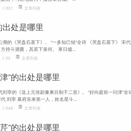
921
文章列表
的出处是哪里
公溯的《哭盘石基下》。 “一多知己恸”全诗 《哭盘石基下》 宋代
方持斗酒奠，其若下泉何。 寒日墟...
33
文章列表
问津”的出处是哪里
代刘宰的《送上元张尉兼柬吕制干二首》。 “好向庭前一问津”全
代 刘宰 幕府东来第一人，姓名星斗...
549
文章列表
炊芹”的出处是哪里