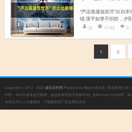
“芦边孤篷饭炊芹”出自宋
镃 溪平如簟不织纹，夕阳
jzl
11-22
0
1
2
Copyright © 2012 - 2026
隔音材料网
Powered by
网站分类目录
|
精选推荐文章
|
声明：本站内容来自互联网，如信息有错误可发邮件到f_fb#foxmail.com说明
本站仅为个人兴趣爱好，不接盈利性广告及商业合作