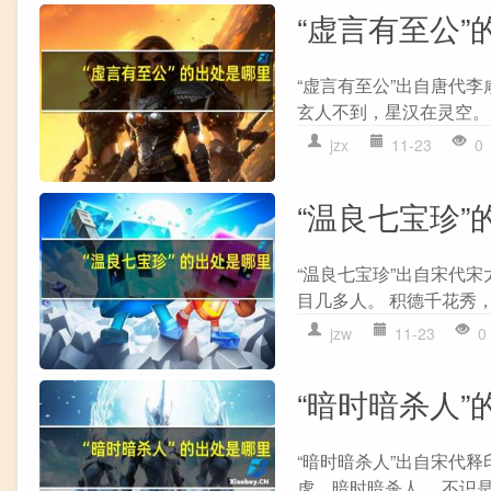
“虚言有至公”
“虚言有至公”出自唐代李
玄人不到，星汉在灵空。 
jzx
11-23
0
“温良七宝珍”
“温良七宝珍”出自宋代宋
目几多人。 积德千花秀，
jzw
11-23
0
“暗时暗杀人”
“暗时暗杀人”出自宋代释
虎，暗时暗杀人。 不识是