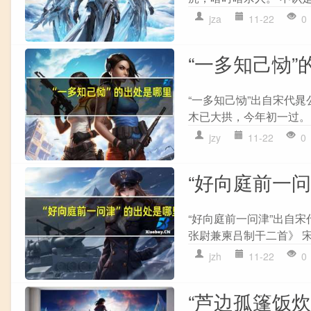
jza
11-22
0
“一多知己恸”
“一多知己恸”出自宋代晁
木已大拱，今年初一过。 
jzy
11-22
0
“好向庭前一
“好向庭前一问津”出自宋
张尉兼柬吕制干二首》 宋
jzh
11-22
0
“芦边孤篷饭