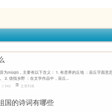
么
为mǔqiū，主要有以下含义： 1. 有垄界的丘地 ：亩丘字面意
2. 借指乡野 ：在文学作品中，亩丘...
542
文章列表
祖国的诗词有哪些