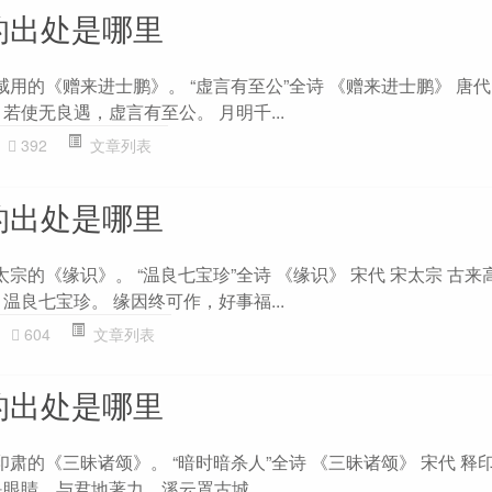
的出处是哪里
咸用的《赠来进士鹏》。 “虚言有至公”全诗 《赠来进士鹏》 唐代
若使无良遇，虚言有至公。 月明千...
392
文章列表
的出处是哪里
太宗的《缘识》。 “温良七宝珍”全诗 《缘识》 宋代 宋太宗 古
温良七宝珍。 缘因终可作，好事福...
604
文章列表
的出处是哪里
印肃的《三昧诸颂》。 “暗时暗杀人”全诗 《三昧诸颂》 宋代 释
眼睛，与君地著力，溪云罩古城。 ...