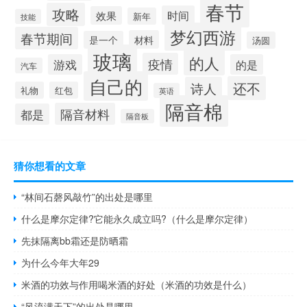
春节
攻略
时间
效果
新年
技能
梦幻西游
春节期间
材料
是一个
汤圆
玻璃
的人
疫情
游戏
的是
汽车
自己的
还不
诗人
礼物
红包
英语
隔音棉
隔音材料
都是
隔音板
猜你想看的文章
“林间石磬风敲竹”的出处是哪里
什么是摩尔定律?它能永久成立吗?（什么是摩尔定律）
先抹隔离bb霜还是防晒霜
为什么今年大年29
米酒的功效与作用喝米酒的好处（米酒的功效是什么）
“风流满天下”的出处是哪里