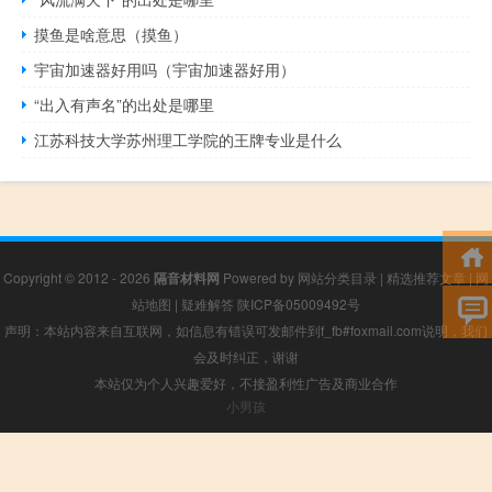
摸鱼是啥意思（摸鱼）
宇宙加速器好用吗（宇宙加速器好用）
“出入有声名”的出处是哪里
江苏科技大学苏州理工学院的王牌专业是什么
Copyright © 2012 - 2026
隔音材料网
Powered by
网站分类目录
|
精选推荐文章
|
网
站地图
|
疑难解答
陕ICP备05009492号
声明：本站内容来自互联网，如信息有错误可发邮件到f_fb#foxmail.com说明，我们
会及时纠正，谢谢
本站仅为个人兴趣爱好，不接盈利性广告及商业合作
小男孩