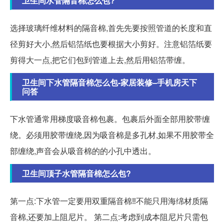
卫生间水管隔音棉怎么包?
选择玻璃纤维材料的隔音棉,首先先要按照管道的长度和直
径剪好大小,然后铝箔纸也要根据大小剪好。注意铝箔纸要
剪得大一点,把它们包到管道上去,然后用铝箔带缠。
卫生间下水管隔音棉怎么包-家居装修–手机房天下
问答
下水管通常用梯度吸音棉包裹。包裹后外面全部用胶带缠
绕。必须用胶带缠绕,因为吸音棉是多孔材,如果不用胶带全
部缠绕,声音会从吸音棉的的小孔中透出。
卫生间顶子水管隔音棉怎么包?
第一点:下水管一定要用双重隔音棉‼️不能只用海绵材质隔
音棉,还要加上阻尼片。 第二点:考虑到成本阻尼片只需包