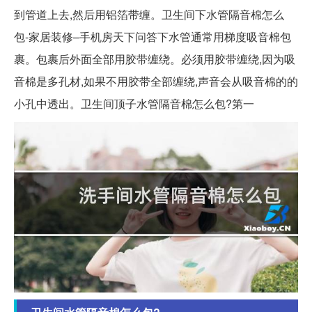
到管道上去,然后用铝箔带缠。卫生间下水管隔音棉怎么
包-家居装修–手机房天下问答下水管通常用梯度吸音棉包
裹。包裹后外面全部用胶带缠绕。必须用胶带缠绕,因为吸
音棉是多孔材,如果不用胶带全部缠绕,声音会从吸音棉的的
小孔中透出。卫生间顶子水管隔音棉怎么包?第一