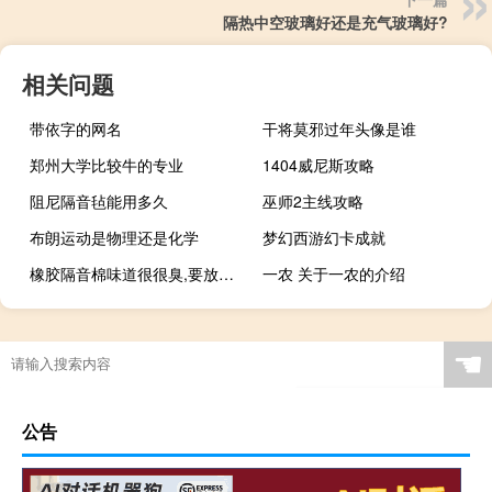
隔热中空玻璃好还是充气玻璃好?
相关问题
带依字的网名
干将莫邪过年头像是谁
郑州大学比较牛的专业
1404威尼斯攻略
阻尼隔音毡能用多久
巫师2主线攻略
布朗运动是物理还是化学
梦幻西游幻卡成就
橡胶隔音棉味道很很臭,要放多久才散去
一农 关于一农的介绍
☚
公告