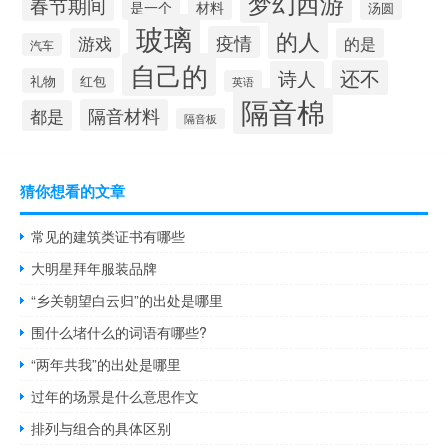
梦幻西游
春节期间
材料
是一个
汤圆
玻璃
的人
疫情
游戏
的是
汽车
自己的
还不
诗人
礼物
红包
英语
隔音棉
隔音材料
都是
隔音板
猜你想看的文章
常见的建筑类证书有哪些
大明星拜年服装品牌
“乡关朝望白云归”的出处是哪里
围什么堵什么的词语有哪些?
“两年共我”的出处是哪里
过年的场景是什么意思作文
排列与组合的具体区别