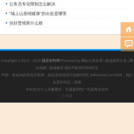
公务员专业限制怎么解决
“城上山形绕建康”的出处是哪里
你好贾维斯什么梗
Copyright © 2012 - 2026
隔音材料网
Powered by
网站分类目录
|
精选推荐文章
|
网
站地图
|
疑难解答
陕ICP备05009492号
声明：本站内容来自互联网，如信息有错误可发邮件到f_fb#foxmail.com说明，我们
会及时纠正，谢谢
本站仅为个人兴趣爱好，不接盈利性广告及商业合作
小男孩