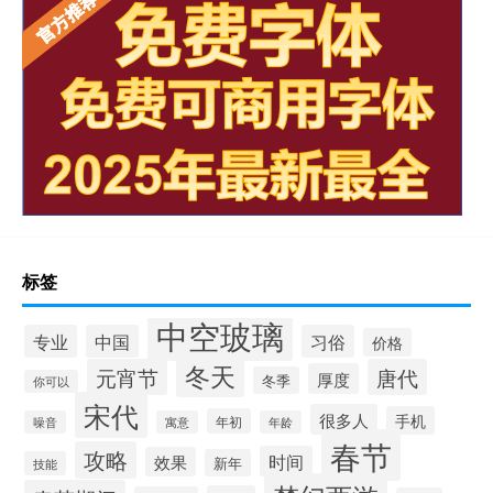
标签
中空玻璃
专业
中国
习俗
价格
冬天
元宵节
唐代
厚度
冬季
你可以
宋代
很多人
手机
年初
噪音
寓意
年龄
春节
攻略
时间
效果
新年
技能