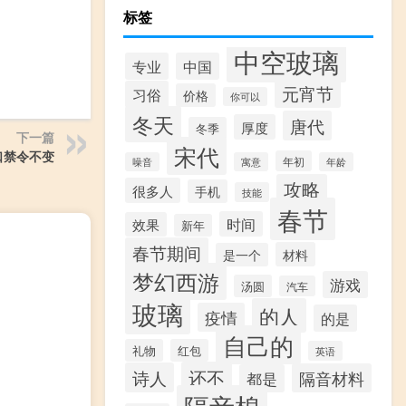
标签
中空玻璃
专业
中国
元宵节
习俗
价格
你可以
冬天
唐代
厚度
冬季
下一篇
宋代
口禁令不变
年初
噪音
寓意
年龄
攻略
很多人
手机
技能
春节
时间
效果
新年
春节期间
材料
是一个
梦幻西游
游戏
汤圆
汽车
玻璃
的人
疫情
的是
自己的
礼物
红包
英语
还不
诗人
隔音材料
都是
隔音棉