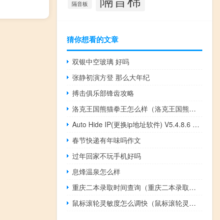
隔音板
猜你想看的文章
双银中空玻璃 好吗
张静初演方登 那么大年纪
搏击俱乐部锋齿攻略
洛克王国熊猫拳王怎么样（洛克王国熊猫秀才）
Auto Hide IP(更换ip地址软件) V5.4.8.6 绿色破解版（Auto Hide IP(更换ip地址软件) V5.4.8.6 绿色破解版功能简介）
春节快递有年味吗作文
过年回家不玩手机好吗
息烽温泉怎么样
重庆二本录取时间查询（重庆二本录取时间）
鼠标滚轮灵敏度怎么调快（鼠标滚轮灵敏度怎么调）