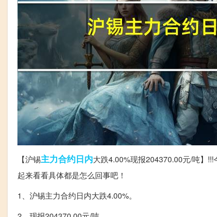
主力
合约
日内
【沪锡
大跌4.00%现报204370.00元
起来看看具体都是怎么回事吧！
1、沪锡主力合约日内大跌4.00%。
2、现报204370.00元/吨。