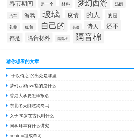
梦幻西游
春节期间
材料
是一个
汤圆
玻璃
的人
疫情
游戏
的是
汽车
自己的
还不
诗人
礼物
红包
英语
隔音棉
隔音材料
都是
隔音板
猜你想看的文章
“于以侑之”的出处是哪里
梦幻西游pve指的是什么
香港大学要怎样报名
东北冬天能吃狗肉吗
女子20岁在古代叫什么
同学拜年有什么讲究
neaimc组成单词