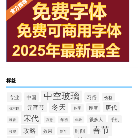
标签
中空玻璃
专业
中国
习俗
价格
冬天
元宵节
唐代
厚度
冬季
你可以
宋代
很多人
手机
年初
噪音
寓意
年龄
春节
攻略
时间
效果
新年
技能