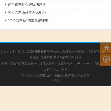
过年都有什么好玩的东西
有人给东西拜年怎么拒绝
“与子共中秋”的出处是哪里
Copyright © 2012 - 2026
隔音材料网
Powered by
网站分类目录
|
精选推荐文章
|
网
站地图
|
疑难解答
陕ICP备05009492号
声明：本站内容来自互联网，如信息有错误可发邮件到f_fb#foxmail.com说明，我们
会及时纠正，谢谢
本站仅为个人兴趣爱好，不接盈利性广告及商业合作
小男孩