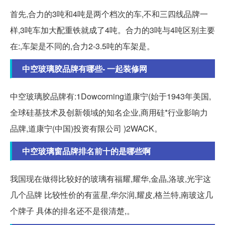
首先,合力的3吨和4吨是两个档次的车,不和三四线品牌一
样,3吨车加大配重铁就成了4吨。合力的3吨与4吨区别主要
在:,车架是不同的,合力2-3.5吨的车架是。
中空玻璃胶品牌有哪些- 一起装修网
中空玻璃胶品牌有:1Dowcorning道康宁(始于1943年美国,
全球硅基技术及创新领域的知名企业,商用硅*行业影响力
品牌,道康宁(中国)投资有限公司 )2WACK。
中空玻璃窗品牌排名前十的是哪些啊
我国现在做得比较好的玻璃有福耀,耀华,金晶,洛玻,光宇这
几个品牌 比较性价的有蓝星,华尔润,耀皮,格兰特,南玻这几
个牌子 具体的排名还不是很清楚,。