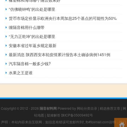
橡塑棉和海绵哪个隔音效果好
“仿佛晓钟鸣”的出处是哪里
货币市场定价显示欧洲央行本周加息25个基点的可能性为50%
缠隔音棉用什么绷带
“无力正乾坤”的出处是哪里
安徽本省过年返乡规定最新
最新消息 陕西西安本轮疫情累计报告本土确诊病例1451例
汽车隔音棉一般多少钱?
水果之王是谁
Copyright © 2012 - 2026
隔音材料网
Powered by
网站分类目录
|
精选推荐文章
|
网
站地图
|
疑难解答
陕ICP备05009492号
声明：本站内容来自互联网，如信息有错误可发邮件到f_fb#foxmail.com说明，我们