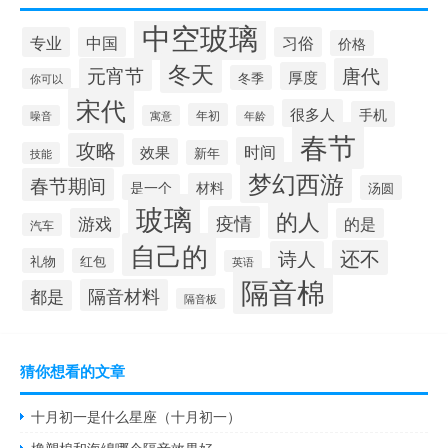
中空玻璃
专业
中国
习俗
价格
冬天
元宵节
唐代
厚度
冬季
你可以
宋代
很多人
手机
年初
噪音
寓意
年龄
春节
攻略
时间
效果
新年
技能
梦幻西游
春节期间
材料
是一个
汤圆
玻璃
的人
疫情
游戏
的是
汽车
自己的
还不
诗人
礼物
红包
英语
隔音棉
隔音材料
都是
隔音板
猜你想看的文章
十月初一是什么星座（十月初一）