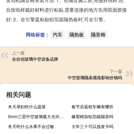
发动机隔音棉安装方法: 1、在隔音施工前,先做好纸样,然
后按纸样裁好材料进行粘贴,需要连接的地方先用双面胶接
好; 2、在引擎盖粘贴铝箔面隔热板时,可在引擎。
网络标签：
汽车
隔热板
隔音棉
上一篇
全自动玻璃中空设备品牌
下一篇
中空玻璃隔条规格影响价钱吗
相关问题
冬天孕妇吃什么蔬菜
春节后返程车辆有哪些
5mm三层中空玻璃最大允许面积
橡塑棉加铝箔能隔音吗
冬天吃什么水果不会过敏
大年三十可以放发卡吗