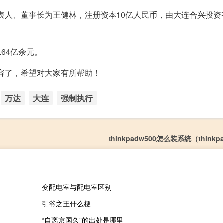
代表人、董事长为王健林，注册资本10亿人民币，由大连合兴投
64亿余元。
内容了，希望对大家有所帮助！
万达
大连
强制执行
thinkpadw500怎么装系统（thinkp
变配电室与配电室区别
引爷之王什么梗
“自离京国久”的出处是哪里