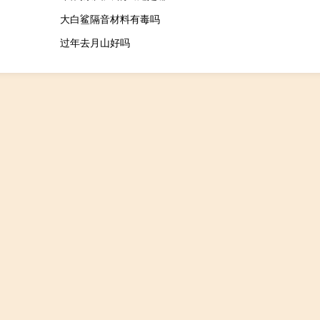
大白鲨隔音材料有毒吗
过年去月山好吗