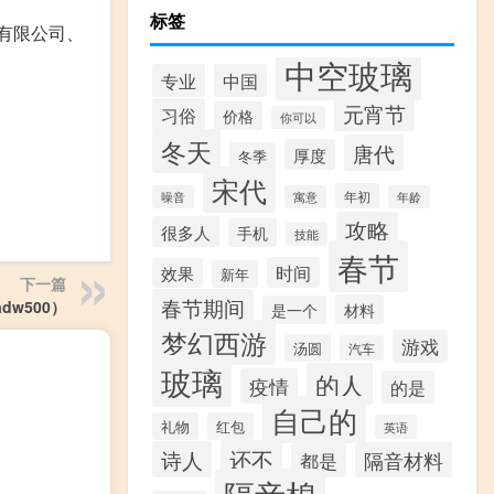
标签
资有限公司、
中空玻璃
专业
中国
元宵节
习俗
价格
你可以
冬天
唐代
厚度
冬季
宋代
年初
噪音
寓意
年龄
攻略
很多人
手机
技能
春节
时间
效果
新年
下一篇
春节期间
adw500）
材料
是一个
梦幻西游
游戏
汤圆
汽车
玻璃
的人
疫情
的是
自己的
礼物
红包
英语
还不
诗人
隔音材料
都是
隔音棉