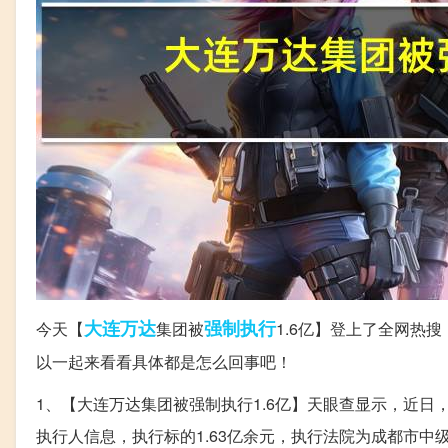
大连
万达
强制执行
今天【
集团被
1.6亿】登上了全网热
以一起来看看具体都是怎么回事吧！
1、【大连万达集团被强制执行1.6亿】天眼查显示，近
执行人信息，执行标的1.63亿余元，执行法院为成都市中