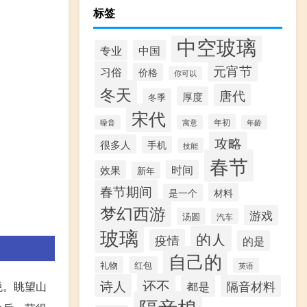
标签
中空玻璃
专业
中国
元宵节
习俗
价格
你可以
冬天
唐代
厚度
冬季
宋代
年初
噪音
寓意
年龄
攻略
很多人
手机
技能
春节
时间
效果
新年
春节期间
材料
是一个
梦幻西游
游戏
汤圆
汽车
玻璃
的人
疫情
的是
自己的
礼物
红包
英语
还不
诗人
隔音材料
都是
悦。眺望山
隔音棉