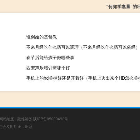
“何如学嘉量”的
谁创始的基督教
不来月经吃什么药可以调理（不来月经吃什么药可以催经）
春节后能给孩子做哪些事
西安声乐培训班哪个好
手机上的hd关掉好还是开着好（手机上边出来个HD怎么关
网站地图
|
疑难解答
陕ICP备05009492号
，我们会及时纠正，谢谢