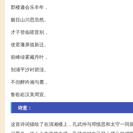
郡楼邀会乐丰年，
极目山川思浩然。
才子登临嗟昔别，
使君藩屏值新迁。
前峰绿雾藏丹叶，
别浦平沙衬碧涟。
不但醉吟湘与麓，
鲁歌崧汉美周宣。
诗意：
这首诗词描绘了在清湘楼上，孔武仲与邓慎思和太守一同