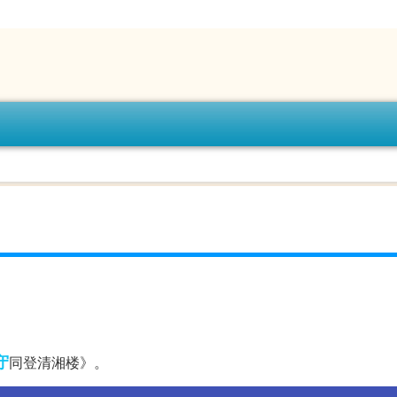
守
同登清湘楼》。