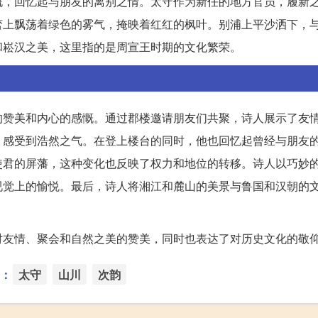
慨，回忆起与朋友的离别之情。太守作为新任的地方官员，履新
峦上飘荡着绿色的雾气，掩映着红红的枫叶。别浦上平沙洒下，
和崧汉之美，这里指的是周宣王时期的文化繁荣。
的赞美和内心的感慨。通过郡楼邀请朋友们共聚，诗人展示了友
，感受到浩然之气。在登上楼台的同时，他也回忆起曾经与朋友
使君的屏藩，这种变化也反映了权力和地位的转移。诗人以巧妙
视觉上的愉悦。最后，诗人将湘江和麓山的美景与鲁国和汉朝的
对友情、聚会和自然之美的赞美，同时也表达了对历史文化的敬
：
太守
山川
次韵