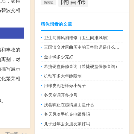
之后，获得
隔音板
与碧波交相
猜你想看的文章
卫生间排风扇维修（卫生间排风扇）
三国演义片尾曲历史的天空歌词是什么意思
情和丰收的
金手镯多少克好
的离别，对
希捷硬盘保修查询（希捷硬盘保修查询）
的描写展示
机动车多大年龄限制
文化繁荣相
用橡皮泥怎样做小兔子
冬天空调开多少号
仰。
浅尝辄止在感情里面是什么
冬天风冷手机充电很慢吗
儿子过年去女朋友家好吗
下一篇