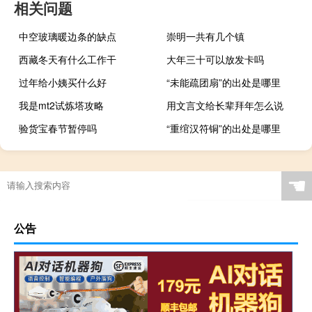
相关问题
中空玻璃暖边条的缺点
崇明一共有几个镇
西藏冬天有什么工作干
大年三十可以放发卡吗
过年给小姨买什么好
“未能疏团扇”的出处是哪里
我是mt2试炼塔攻略
用文言文给长辈拜年怎么说
验货宝春节暂停吗
“重绾汉符铜”的出处是哪里
☚
公告