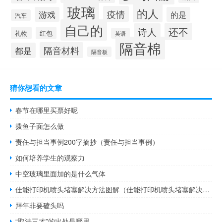
玻璃
的人
疫情
游戏
的是
汽车
自己的
还不
诗人
礼物
红包
英语
隔音棉
隔音材料
都是
隔音板
猜你想看的文章
春节在哪里买票好呢
拨鱼子面怎么做
责任与担当事例200字摘抄（责任与担当事例）
如何培养学生的观察力
中空玻璃里面加的是什么气体
佳能打印机喷头堵塞解决方法图解（佳能打印机喷头堵塞解决方法）
拜年非要磕头吗
“取法三才”的出处是哪里