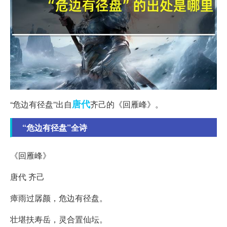
唐代
“危边有径盘”出自
齐己的《回雁峰》。
“危边有径盘”全诗
《回雁峰》
唐代 齐己
瘴雨过孱颜，危边有径盘。
壮堪扶寿岳，灵合置仙坛。