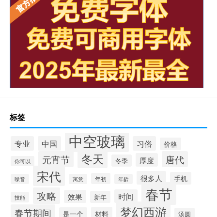
标签
中空玻璃
专业
中国
习俗
价格
冬天
元宵节
唐代
厚度
冬季
你可以
宋代
很多人
手机
年初
噪音
寓意
年龄
春节
攻略
时间
效果
新年
技能
梦幻西游
春节期间
材料
是一个
汤圆