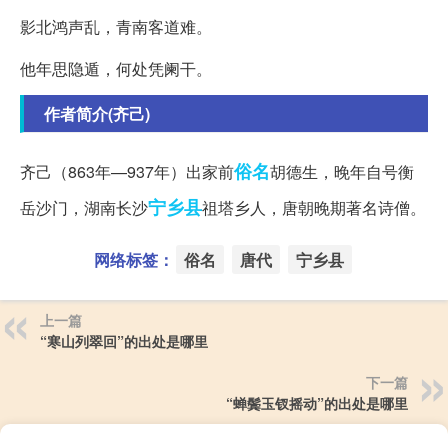
影北鸿声乱，青南客道难。
他年思隐遁，何处凭阑干。
作者简介(齐己)
俗名
齐己（863年—937年）出家前
胡德生，晚年自号衡
宁乡县
岳沙门，湖南长沙
祖塔乡人，唐朝晚期著名诗僧。
网络标签：
俗名
唐代
宁乡县
上一篇
“寒山列翠回”的出处是哪里
下一篇
“蝉鬓玉钗摇动”的出处是哪里