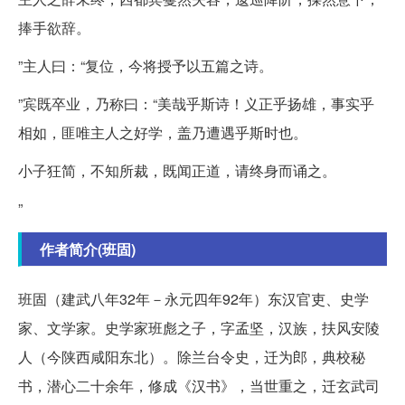
捧手欲辞。
”主人曰：“复位，今将授予以五篇之诗。
”宾既卒业，乃称曰：“美哉乎斯诗！义正乎扬雄，事实乎
相如，匪唯主人之好学，盖乃遭遇乎斯时也。
小子狂简，不知所裁，既闻正道，请终身而诵之。
”
作者简介(班固)
班固（建武八年32年－永元四年92年）东汉官吏、史学
家、文学家。史学家班彪之子，字孟坚，汉族，扶风安陵
人（今陕西咸阳东北）。除兰台令史，迁为郎，典校秘
书，潜心二十余年，修成《汉书》，当世重之，迁玄武司