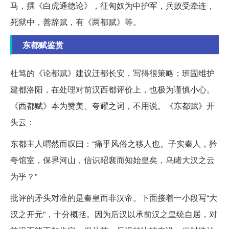
马，撰《白虎通德论》，征匈奴为中护军，兵败受牵连，
死狱中，善辞赋，有《两都赋》等。
东都赋鉴赏
杜笃的《论都赋》建议迁都长安，写得很策略；班固维护
建都洛阳，在处理对前汉西都评价上，也极为谨慎小心。
《西都赋》本为赞美、夸耀之词，不用说。《东都赋》开
头云：
东都主人喟然而叹曰：“痛乎风俗之移人也。子实秦人，矜
夸馆室，保界河山，信识昭襄而知始皇矣，乌睹大汉之云
为乎？”
批评的矛头对准的是秦皇而非汉帝。下面接着一小段写“大
汉之开元”，十分概括。因为后汉以承前汉之皇统自居，对