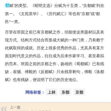
都
赋”的类型。《昭明文选》分赋为十五类，“京都赋”列在
第一。《文苑英华》、《历代赋汇》等也有“京都”或“都
邑”一类。
尽管在班固之前已有京都赋之作，但能使这类题材以及表
现方式、结构方式结合而形成大赋的一种门类，乃有赖于
此赋取得的成就。历史上很多优秀的作品，尤其具有某方
面划时代意义的作品，往往成为后来作家学习、甚至摹拟
的范本。班固之前的京都之作，扬雄的《蜀都赋》已有残
缺，崔骃、傅毅的《反都赋》只余残章剩句，傅毅《洛都
赋》也有残缺，便说明了它们的历史地位。
网络标签：
上林
东都
京都
上一篇