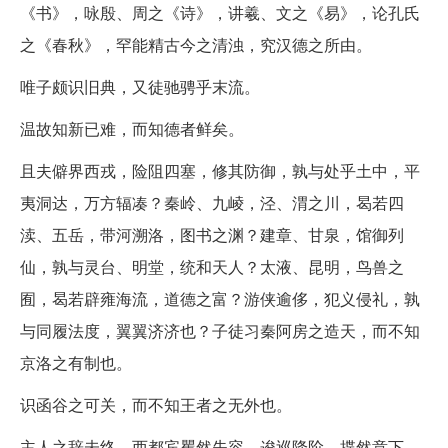
《书》，咏殷、周之《诗》，讲羲、文之《易》，论孔氏
之《春秋》，罕能精古今之清浊，究汉德之所由。
唯子颇识旧典，又徒驰骋乎末流。
温故知新已难，而知德者鲜矣。
且夫僻界西戎，险阻四塞，修其防御，孰与处乎土中，平
夷洞达，万方辐凑？秦岭、九崚，泾、渭之川，曷若四
渎、五岳，带河溯洛，图书之渊？建章、甘泉，馆御列
仙，孰与灵台、明堂，统和天人？太液、昆明，鸟兽之
囿，曷若辟雍海流，道德之富？游侠逾侈，犯义侵礼，孰
与同履法度，翼翼济济也？子徒习秦阿房之造天，而不知
京洛之有制也。
识函谷之可关，而不知王者之无外也。
主人之辞未终，西都宾矍然失容，逡巡降阶，揲然意下，