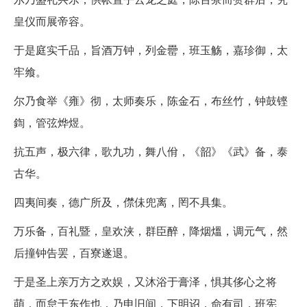
皇仪而展帝容。
于是庭实千品，旨酒万钟，列金罍，班玉觞，嘉珍御，太
牢飨。
尔乃食举《雍》彻，太师奏乐，陈金石，布丝竹，钟鼓铿
鍧，管弦烨煜。
抗五声，极六律，歌九功，舞八佾，《韶》《武》备，泰
古华。
四夷间奏，德广所及，僸佅兜离，罔不具集。
万乐备，百礼暨，皇欢浃，群臣醉，降烟熅，调元气，然
后撞钟告罢，百寮遂退。
于是圣上亲万方之欢娱，又沐浴于膏泽，惧其侈心之将
萌，而怠于东作也，乃申旧间，下明诏，命有司，班宪