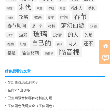
宋代
很多人
手机
年初
噪音
寓意
年龄
春节
攻略
时间
效果
新年
技能
梦幻西游
春节期间
材料
是一个
汤圆
玻璃
的人
疫情
游戏
的是
汽车
自己的
还不
诗人
礼物
红包
英语
隔音棉
隔音材料
都是
隔音板
猜你想看的文章
梦幻西游怎么刷珠子
金庸x华山攻略
卫生间隔音棉哪种材料的好用
字体颜色代码大全（字体颜色）