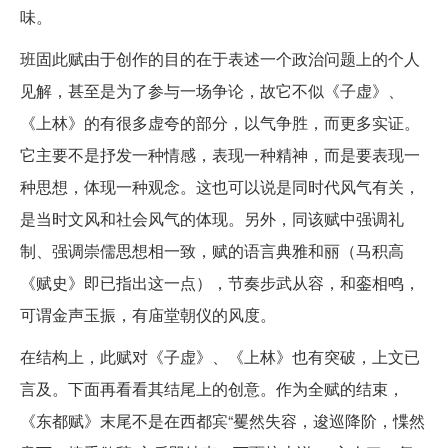
味。
班固此赋由于创作的目的在于表述一个政治问题上的个人
见解，甚至是为了参与一场争论，故它不似《子虚》、
《上林》的有很多虚夸的部分，以气争胜，而更多实证。
它主要不是抒发一种情感，表现一种精神，而是要表现一
种思想，体现一种观念。这也可以说是同时代风气有关，
是当时文风和社会风气的体现。另外，同该赋中强调礼
制、强调崇儒思想相一致，赋的语言典雅和丽（马积高
《赋史》即已指出这一点），节奏步武从容，和銮相鸣，
可谓金声玉振，有庙堂朝仪的风度。
在结构上，此赋对《子虚》、《上林》也有突破，上文已
言及。下面再看看其结尾上的创意。作为全赋的结束，
《东都赋》末尾不是在西都宾“矍然失容，逡巡降阶，惵然