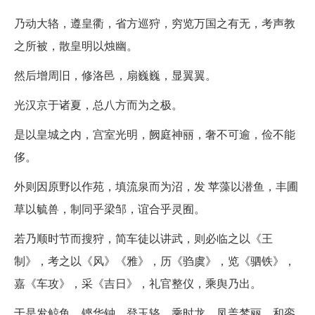
乃动大辂，遵皇衢，省方巡狩，穷览万国之有无，考声教
之所被，散皇明以烛幽。
然后增周旧，修洛邑，扇巍巍，显翼翼。
光汉京于诸夏，总八方而为之极。
是以皇城之内，宫室光明，阙庭神丽，奢不可逾，俭不能
侈。
外则因原野以作苑，填流泉而为沼，发 苹藻以潜鱼，丰圃
草以毓兽，制同乎梁邹，谊合乎灵囿。
若乃顺时节而搜狩，简车徒以讲武，则必临之以《王
制》，考之以《风》《雅》，历《驺虞》，览《驷铁》，
嘉《车攻》，采《吉日》，礼官整仪，乘舆乃出。
于是发鲸鱼，铿华钟，登玉辂，乘时龙，凤盖棽丽，和銮