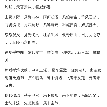
玲珑，天官景从，寝威盛容。
山灵护野，属御方神，雨师泛洒，风伯清尘，千乘雷起，
万骑纷纭，元戎竟野，戈铤彗云，羽旄扫霓，旌旗拂天。
焱焱炎炎，扬光飞文，吐焰生风，欱野喷山，日月为之夺
明，丘陵为之摇震。
遂集乎中囿，陈师案屯，骈部曲，列校队，勒三军，誓将
帅。
然后举烽伐鼓，申令三驱， 輶车霆激，骁骑电骛，由基发
射范氏施御，弦不睼禽，辔不诡遇，飞者未及翔，走者未
及去。
指顾倏忽，获车已实，乐不极盘，杀不尽物，马踠余足，
士怒未渫，先驱复路，属车案节。