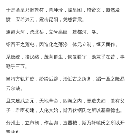
于是圣皇乃握乾符，阐坤珍，披皇图，稽帝文，赫然发
愤，应若兴云，霆击昆阳，凭怒雷震。
遂超大河，跨北岳，立号高邑，建都河、洛。
绍百王之荒屯，因造化之荡涤，体元立制，继天而作。
系唐统，接汉绪，茂育群生，恢复疆宇，勋兼乎在昔，事
勤乎三五。
岂特方轨并迹，纷纷后辟，治近古之所务，蹈一圣之险易
云尔哉。
且夫建武之元，天地革命，四海之内，更造夫妇，肇有父
子，君臣初建，人伦实始，斯乃伏牺氏之所以基皇德也。
分州土，立市朝，作盘舆，造器械，斯乃轩辕氏之所以开
帝功也。