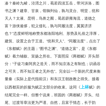
凑？秦岭九崚，泾渭之川，曷若四渎五岳，带河泝洛，图
书之渊？建章、甘泉，馆御列仙，孰与灵台、明堂，统和
天人？太液、昆明，鸟兽之囿，曷若辟雍海流，道德之
富？游侠逾侈，犯义侵礼，孰与同履法度，翼翼济济
也？”态度鲜明地称赞东都洛阳地利、形势及礼俗之淳厚，
建筑、设置之合于王道。“统和天人”、“同履法度”，点出了
《东都赋》的主题；“图书之渊”、“道德之富”，是《东都
赋》着力铺叙、宣扬之所在。下面照应《两都赋》开头部
分：“子徒习秦阿房之造天，而不知京洛之有制也；识函谷
之可关，而不知王者之无外也”。完全以一个新的尺度来衡
量秦（实际上是代指前汉）和东汉王朝政教之得失。接着
上林
以西都宾的折服为赋正文部分的收束。这同《
赋》的
结尾完全一样。但整个说来，班固的《两都赋》开头、结
尾、过渡等章法更为严谨、自然，且富于情态，长于韵