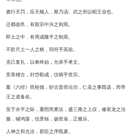
龚行天罚，应天顺人，斯乃汤、武之所以昭王业也。
迁都改邑，有殷宗中兴之则焉。
即土之中，有周成隆平之制焉。
不阶尺土一人之柄，同符乎高祖。
克己复礼，以奉终始，允恭乎孝文。
宪章稽古，封岱勒成，仪炳乎世宗。
案《六经》而校德，眇古昔而论功，仁圣之事既该，而帝
王之道备矣。
至于永平之际，重熙而累洽，盛三雍之上仪，修衮龙之法
服，铺鸿藻，信景铄，扬世庙，正雅乐。
人神之和允洽，群臣之序既肃。