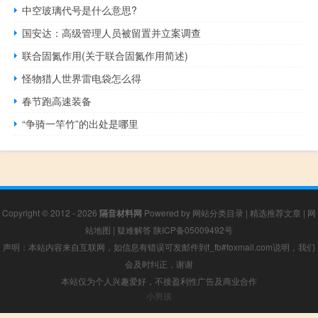
中空玻璃代号是什么意思?
国安达：高级管理人员被留置并立案调查
联合固氮作用(关于联合固氮作用简述)
怪物猎人世界雷电袋怎么得
春节跑高速装备
“争骑一竿竹”的出处是哪里
Copyright © 2012 - 2026
隔音材料网
Powered by
网站分类目录
|
精选推荐文章
|
网
站地图
|
疑难解答
陕ICP备05009492号
声明：本站内容来自互联网，如信息有错误可发邮件到f_fb#foxmail.com说明，我们
会及时纠正，谢谢
本站仅为个人兴趣爱好，不接盈利性广告及商业合作
小男孩