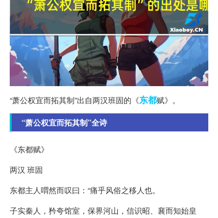
东都
“萧公权宜而拓其制”出自两汉班固的《
赋》。
“萧公权宜而拓其制”全诗
《东都赋》
两汉 班固
东都主人喟然而叹曰：“痛乎风俗之移人也。
子实秦人，矜夸馆室，保界河山，信识昭、襄而知始皇