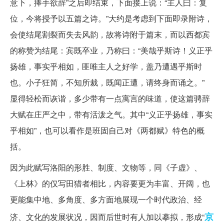
意下，捧手欲辞”之后即结束，下面接上说：“主人曰：复
位，今将授予以五篇之诗。”大约是考虑到下面即录附诗，
会使结尾割裂而失去风韵，故将诗附于篇末，而以西都宾
的称赞为结尾：宾既卒业，乃称曰：“美哉乎斯诗！义正乎
扬雄，事实乎相如，匪唯主人之好学，盖乃遭遇乎斯时
也。小子狂简，不知所裁，既闻正遭，请终身而诵之。”
显得轻松而诙谐，多少带有一点寓言的味道，使这篇骋辞
大赋在庄严之中，带有活泼之气。其中“义正乎扬雄，事实
乎相如”，也可以看作是班固自己对《两都赋》特色的概
括。
因为此赋写洛阳的形胜、制度、文物等，同《子虚》、
《上林》的仅写田猎者相比，内容要更为丰富、开阔，也
更能集中地、多角度、多方面地展现一个时代政治、经
京
济、文化的发展状况，因而后世时有人加以摹拟，形成“