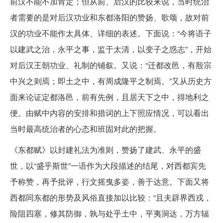
前汉不能不加肯定；但从前、后汉的比较来说，当时统治
者需要的是对后汉功业和东都洛阳的赞扬、歌颂，故对前
汉的功业不能作太具体、详细的表述。下面说：“今将语子
以建武之治，永平之事，监于太清，以变子之惑志”，开始
对后汉王朝功业、礼制的铺叙。又说：“迁都改邑，有殷宗
中兴之则焉；即土之中，有周成隆平之制焉。”又从历史方
面来论证定都洛邑，前有先例，且居天下之中，得地利之
便。由赋中内容的安排和措词的上下照应情况，可以看出
当时最高统治者的心态和班固对此的把握。
《东都赋》以封建礼法为准则，赞扬了建武、永平的盛
世，以“盛乎斯世”一语作为大段描述的结尾，对西都宾先
予称赞，再予批评，行文摇曳多姿，善于达意。下面又将
西都同东都的形势及风俗直接加以比较：“且夫辟界西戎，
险阻四塞，修其防御，孰与处乎土中，平夷洞达，万方辐