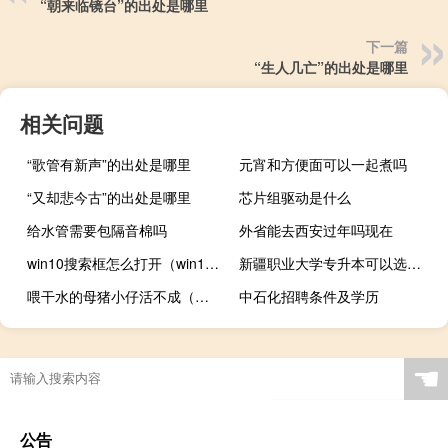
“朝来临镜台”的出处是哪里
下一篇
“生人几亡”的出处是哪里
相关问题
“歌管有新声”的出处是哪里
元宵和方便面可以一起煮吗
“又却悲今古”的出处是哪里
芯片组驱动是什么
给水管需要包隔音棉吗
外省能去西安过年吗现在
win10搜索框怎么打开（win10系统在搜索打印机时出现输入wpspin是啥意思）
新疆职业大学专升本可以选的学校
喂干水的母猪小仔活不成（怎样干母猪）
中石化招聘条件及学历
☚
公告