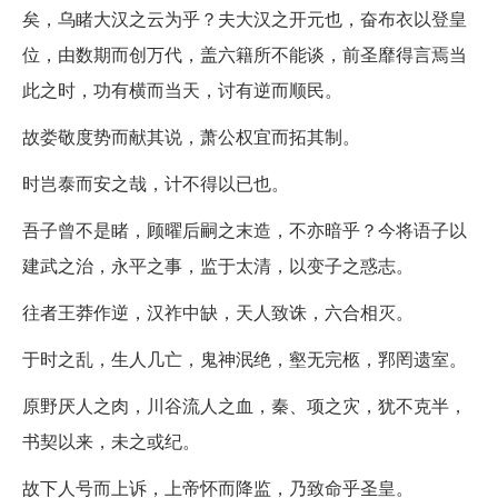
矣，乌睹大汉之云为乎？夫大汉之开元也，奋布衣以登皇
位，由数期而创万代，盖六籍所不能谈，前圣靡得言焉当
此之时，功有横而当天，讨有逆而顺民。
故娄敬度势而献其说，萧公权宜而拓其制。
时岂泰而安之哉，计不得以已也。
吾子曾不是睹，顾曜后嗣之末造，不亦暗乎？今将语子以
建武之治，永平之事，监于太清，以变子之惑志。
往者王莽作逆，汉祚中缺，天人致诛，六合相灭。
于时之乱，生人几亡，鬼神泯绝，壑无完柩，郛罔遗室。
原野厌人之肉，川谷流人之血，秦、项之灾，犹不克半，
书契以来，未之或纪。
故下人号而上诉，上帝怀而降监，乃致命乎圣皇。