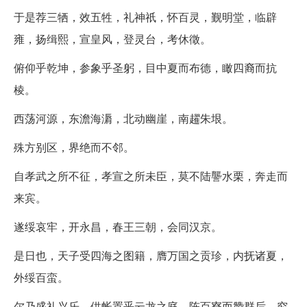
于是荐三牺，效五牲，礼神祇，怀百灵，觐明堂，临辟
雍，扬缉熙，宣皇风，登灵台，考休徵。
俯仰乎乾坤，参象乎圣躬，目中夏而布德，瞰四裔而抗
棱。
西荡河源，东澹海漘，北动幽崖，南趯朱垠。
殊方别区，界绝而不邻。
自孝武之所不征，孝宣之所未臣，莫不陆讋水栗，奔走而
来宾。
遂绥哀牢，开永昌，春王三朝，会同汉京。
是日也，天子受四海之图籍，膺万国之贡珍，内抚诸夏，
外绥百蛮。
尔乃盛礼兴乐，供帐置乎云龙之庭，陈百寮而赞群后，究