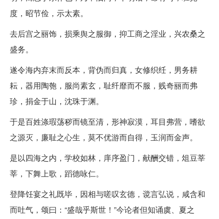
度，昭节俭，示太素。
去后宫之丽饰，损乘舆之服御，抑工商之淫业，兴农桑之
盛务。
遂令海内弃末而反本，背伪而归真，女修织纴，男务耕
耘，器用陶匏，服尚素玄，耻纤靡而不服，贱奇丽而弗
珍，捐金于山，沈珠于渊。
于是百姓涤瑕荡秽而镜至清，形神寂漠，耳目弗营，嗜欲
之源灭，廉耻之心生，莫不优游而自得，玉润而金声。
是以四海之内，学校如林，庠序盈门，献酬交错，俎豆莘
莘，下舞上歌，蹈德咏仁。
登降饪宴之礼既毕，因相与嗟叹玄德，谠言弘说，咸含和
而吐气，颂曰：“盛哉乎斯世！”今论者但知诵虞、夏之