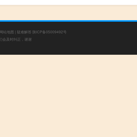
网站地图
|
疑难解答
陕ICP备05009492号
，我们会及时纠正，谢谢