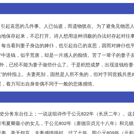
活中引起哀思的几件事。人已仙逝，而遗物犹在。为了避免见物思
动地保存起来，不忍打开。诗人想用这种消极的办法封存起对往
，每当看到妻子身边的婢仆，也引起自己的哀思，因而对婢仆也
梦中送钱，似乎荒唐，却是一片感人的痴情。苦了一辈子的妻子
以外，已经不能为妻子做些什么了。于是积想成梦，出现送钱给妻
事哀”的特指上。夫妻死别，固然是人所不免的，但对于同贫贱共患
层，着力写出自身丧偶不同于一般的悲痛感情。
御史分务东台任上；一说这组诗作于公元822年（长庆二年）。这
韦夏卿最小的女儿，于公元802年（唐德宗贞元十八年）和元
惠，毫无怨言，夫妻感情很好。过了七年，即公元809年（元