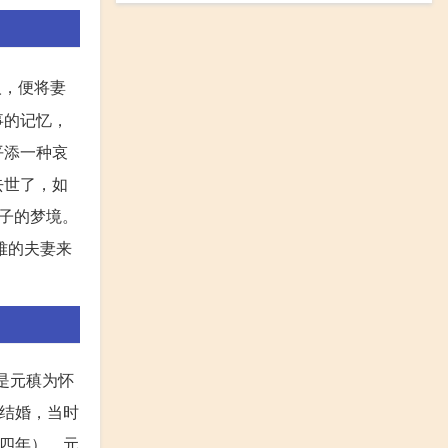
人，便将妻
事的记忆，
平添一种哀
去世了，如
子的梦境。
难的夫妻来
是元稹为怀
稹结婚，当时
和四年），元