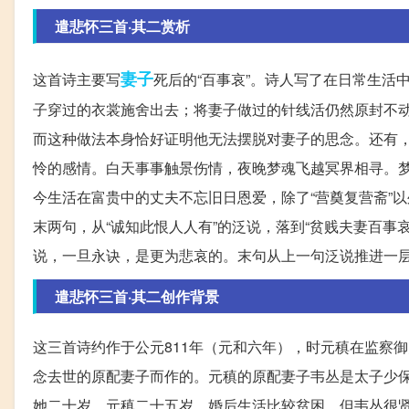
遣悲怀三首·其二赏析
妻子
这首诗主要写
死后的“百事哀”。诗人写了在日常生
子穿过的衣裳施舍出去；将妻子做过的针线活仍然原封不
而这种做法本身恰好证明他无法摆脱对妻子的思念。还有
怜的感情。白天事事触景伤情，夜晚梦魂飞越冥界相寻。
今生活在富贵中的丈夫不忘旧日恩爱，除了“营奠复营斋”
末两句，从“诚知此恨人人有”的泛说，落到“贫贱夫妻百
说，一旦永诀，是更为悲哀的。末句从上一句泛说推进一
遣悲怀三首·其二创作背景
这三首诗约作于公元811年（元和六年），时元稹在监察
念去世的原配妻子而作的。元稹的原配妻子韦丛是太子少保
她二十岁，元稹二十五岁。婚后生活比较贫困，但韦丛很贤