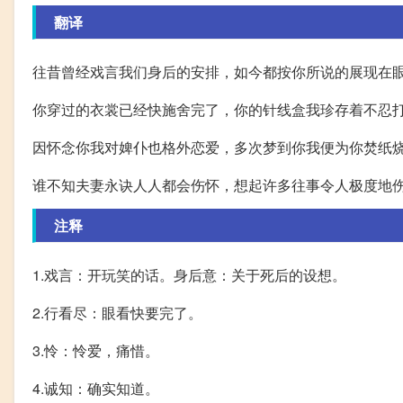
翻译
往昔曾经戏言我们身后的安排，如今都按你所说的展现在
你穿过的衣裳已经快施舍完了，你的针线盒我珍存着不忍
因怀念你我对婢仆也格外恋爱，多次梦到你我便为你焚纸
谁不知夫妻永诀人人都会伤怀，想起许多往事令人极度地
注释
1.戏言：开玩笑的话。身后意：关于死后的设想。
2.行看尽：眼看快要完了。
3.怜：怜爱，痛惜。
4.诚知：确实知道。