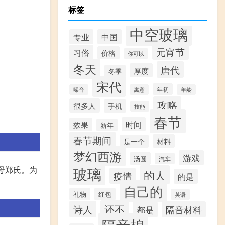
标签
中空玻璃
专业
中国
元宵节
习俗
价格
你可以
冬天
唐代
厚度
冬季
宋代
年初
噪音
寓意
年龄
攻略
很多人
手机
技能
春节
时间
效果
新年
春节期间
材料
是一个
梦幻西游
游戏
汤圆
汽车
玻璃
母郑氏。为
的人
疫情
的是
自己的
礼物
红包
英语
还不
诗人
隔音材料
都是
隔音棉