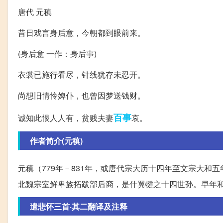
唐代 元稹
昔日戏言身后意，今朝都到眼前来。
(身后意 一作：身后事)
衣裳已施行看尽，针线犹存未忍开。
尚想旧情怜婢仆，也曾因梦送钱财。
百事
诚知此恨人人有，贫贱夫妻
哀。
作者简介(元稹)
元稹（779年－831年，或唐代宗大历十四年至文宗大
北魏宗室鲜卑族拓跋部后裔，是什翼犍之十四世孙。早年和白
遣悲怀三首·其二翻译及注释