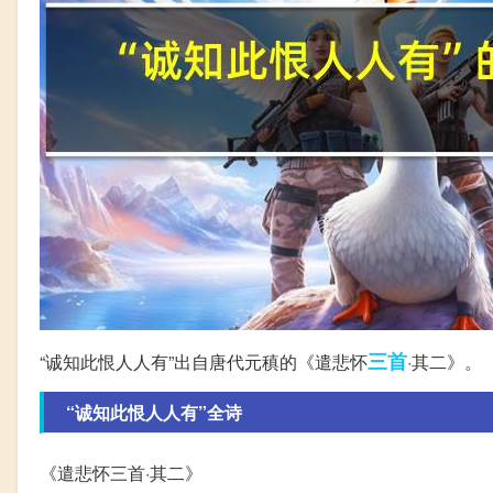
三首
“诚知此恨人人有”出自唐代元稹的《遣悲怀
·其二》。
“诚知此恨人人有”全诗
《遣悲怀三首·其二》