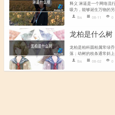
释义 淋逼是一个网络流
吸力，能够诞生万物的另
lbs
08-11
0
龙柏是什么树
龙柏是柏科圆柏属常绿乔
落；幼树的枝条通常斜上
lbs
08-02
0