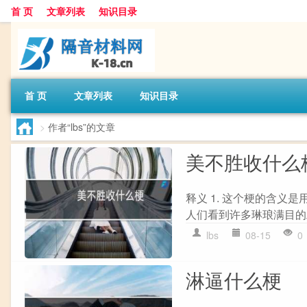
首 页
文章列表
知识目录
首 页
文章列表
知识目录
>
作者“lbs”的文章
美不胜收什么
释义 1. 这个梗的含义
人们看到许多琳琅满目的
lbs
08-15
0
淋逼什么梗