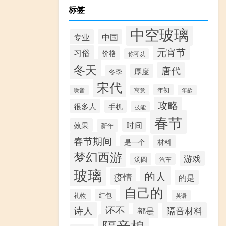
标签
中空玻璃
专业
中国
元宵节
习俗
价格
你可以
冬天
唐代
厚度
冬季
宋代
年初
噪音
寓意
年龄
攻略
很多人
手机
技能
春节
时间
效果
新年
春节期间
材料
是一个
梦幻西游
游戏
汤圆
汽车
玻璃
的人
疫情
的是
自己的
礼物
红包
英语
还不
诗人
隔音材料
都是
隔音棉