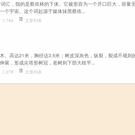
行词汇，指的是蔡依林的下体。它被形容为一个开口巨大，容量
一个宇宙。这个词起源于媒体抹黑蔡依...
744
文章列表
木。高达21米，胸径达3.5米；树皮深灰色，纵裂，裂成不规则
伸展，形成尖塔形树冠，老树则下部大枝平...
278
文章列表