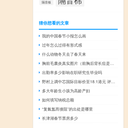
隔音板
猜你想看的文章
我的中国春节小报怎么画
过年怎么过得有形式感
什么动物冬天去了春天来
胸前毛囊炎真实图片（前胸后背长痘是湿气重吗）
出勤率多少影响在职研究生毕业吗
野村上调中芯国际目标价至18.1港元 评级“中性”
多大年龄生小孩为高龄产妇
如何填写纳税总额
“复氤氲而倏阻”的出处是哪里
长津湖春节票房多少