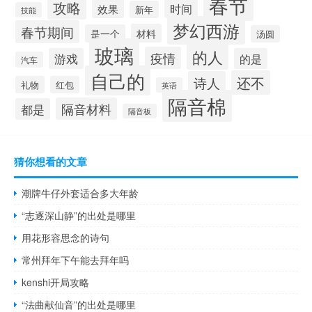
春节
攻略
时间
效果
新年
技能
梦幻西游
春节期间
材料
是一个
汤圆
玻璃
的人
疫情
游戏
的是
汽车
自己的
还不
诗人
礼物
红包
英语
隔音棉
隔音材料
都是
隔音板
猜你想看的文章
潮牌牛仔外套适合多大年龄
“志逐深山静”的出处是哪里
用花形容思念的诗句
常州拜年下午能去拜年吗
kenshi开局攻略
“法曲献仙音”的出处是哪里