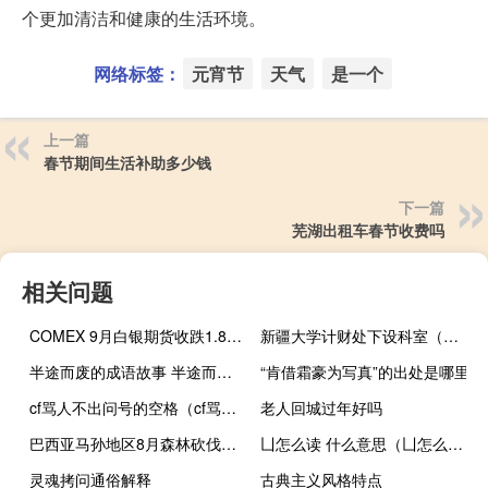
个更加清洁和健康的生活环境。
网络标签：
元宵节
天气
是一个
上一篇
春节期间生活补助多少钱
下一篇
芜湖出租车春节收费吗
相关问题
COMEX 9月白银期货收跌1.83%报22.807美元/盎司COMEX 10月白银期货收跌1.84%报22.922美元/盎司
新疆大学计财处下设科室（新疆大学计财处）
半途而废的成语故事 半途而废的成语故事是什么
“肯借霜豪为写真”的出处是哪里
cf骂人不出问号的空格（cf骂人空格）
老人回城过年好吗
巴西亚马孙地区8月森林砍伐面积同比下降66%
凵怎么读 什么意思（凵怎么读）
灵魂拷问通俗解释
古典主义风格特点