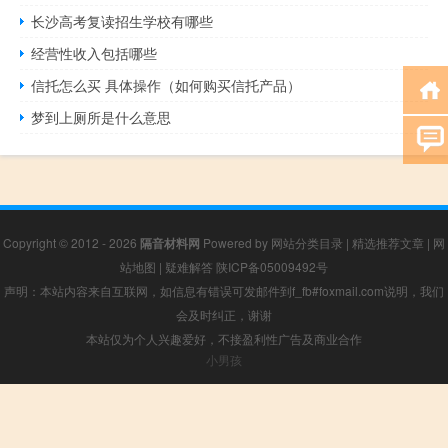
长沙高考复读招生学校有哪些
经营性收入包括哪些
信托怎么买 具体操作（如何购买信托产品）
梦到上厕所是什么意思
Copyright © 2012 - 2026
隔音材料网
Powered by
网站分类目录
|
精选推荐文章
|
网
站地图
|
疑难解答
陕ICP备05009492号
声明：本站内容来自互联网，如信息有错误可发邮件到f_fb#foxmail.com说明，我们
会及时纠正，谢谢
本站仅为个人兴趣爱好，不接盈利性广告及商业合作
小男孩