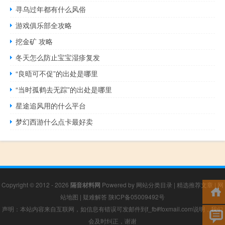
寻乌过年都有什么风俗
游戏俱乐部全攻略
挖金矿 攻略
冬天怎么防止宝宝湿疹复发
“良晤可不促”的出处是哪里
“当时孤鹤去无踪”的出处是哪里
星途追风用的什么平台
梦幻西游什么点卡最好卖
Copyright © 2012 - 2026
隔音材料网
Powered by
网站分类目录
|
精选推荐文章
|
网
站地图
|
疑难解答
陕ICP备05009492号
声明：本站内容来自互联网，如信息有错误可发邮件到f_fb#foxmail.com说明，我们
会及时纠正，谢谢