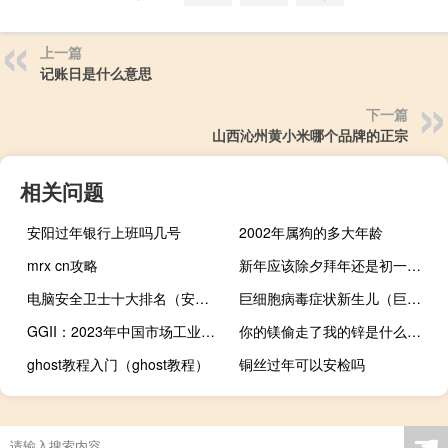
上一篇
记账日是什么意思
下一篇
山西沁州黄小米哪个品牌的正宗
相关问题
安阳过年银行上班吗几号
2002年属狗的多大年龄
mrx cn攻略
新年应该除夕拜年还是初一拜年
电脑安全卫士十大排名（安全卫士排行榜）
巨细胞病毒症状新生儿（巨细胞病毒症状）
GGII：2023年中国市场工业机器人全年销量32.6万台 同比增速为7.59%
你的镁偷走了我的锌是什么意思什么梗
ghost教程入门（ghost教程）
铜丝过年可以安检吗
☚