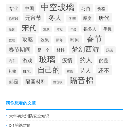
中空玻璃
专业
中国
习俗
价格
冬天
元宵节
唐代
厚度
冬季
你可以
宋代
很多人
手机
年初
噪音
寓意
年龄
春节
攻略
时间
效果
新年
技能
梦幻西游
春节期间
材料
是一个
汤圆
玻璃
的人
疫情
游戏
的是
汽车
自己的
还不
诗人
礼物
红包
英语
隔音棉
隔音材料
都是
隔音板
猜你想看的文章
大年初六消防安全知识
x-1的绝对值