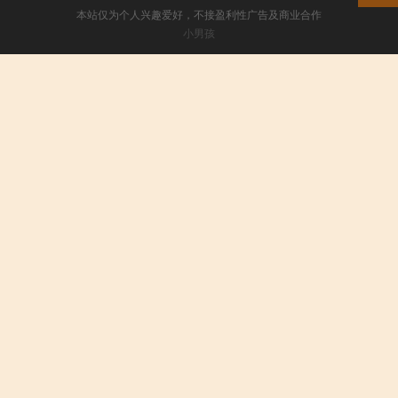
本站仅为个人兴趣爱好，不接盈利性广告及商业合作
小男孩